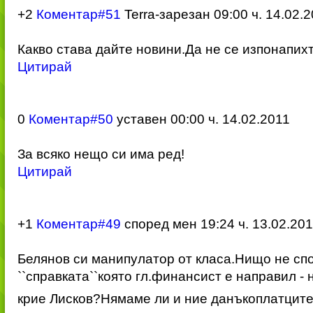
+2
Коментар#51
Terra-зарезан
09:00 ч. 14.02.
Какво става дайте новини.Да не се изпонапих
Цитирай
0
Коментар#50
уставен
00:00 ч. 14.02.2011
За всяко нещо си има ред!
Цитирай
+1
Коментар#49
според мен
19:24 ч. 13.02.20
Белянов си манипулатор от класа.Нищо не сп
``справката``ко
ято гл.финансист е направил - н
крие Лисков?Нямаме ли и ние данъкоплатците