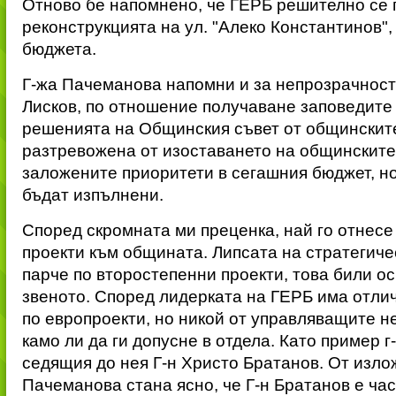
Отново бе напомнено, че ГЕРБ решително се 
реконструкцията на ул. "Алеко Константинов",
бюджета.
Г-жа Пачеманова напомни и за непрозрачност
Лисков, по отношение получаване заповедите
решенията на Общинския съвет от общинските
разтревожена от изоставането на общинските
заложените приоритети в сегашния бюджет, н
бъдат изпълнени.
Според скромната ми преценка, най го отнесе
проекти към общината. Липсата на стратегиче
парче по второстепенни проекти, това били о
звеното. Според лидерката на ГЕРБ има отли
по европроекти, но никой от управляващите не 
камо ли да ги допусне в отдела. Като пример 
седящия до нея Г-н Христо Братанов. От изло
Пачеманова стана ясно, че Г-н Братанов е час