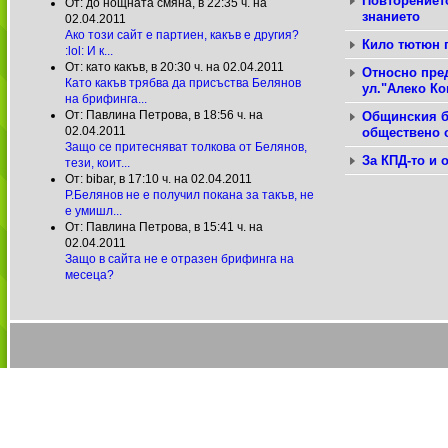
Повторението
От: до нощната смяна, в
22:35 ч. на
знанието
02.04.2011
Ако този сайт е партиен, какъв е другия?
Кило тютюн п
:lol: И к...
От: като какъв, в
20:30 ч. на 02.04.2011
Относно пре
Като какъв трябва да присъства Белянов
ул."Алеко Ко
на брифинга...
От: Павлина Петрова, в
18:56 ч. на
Общинския б
02.04.2011
обществено 
Защо се притесняват толкова от Белянов,
За КПД-то и 
тези, коит...
От: bibar, в
17:10 ч. на 02.04.2011
Р.Белянов не е получил покана за такъв, не
е умишл...
От: Павлина Петрова, в
15:41 ч. на
02.04.2011
Защо в сайта не е отразен брифинга на
месеца?