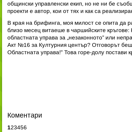
общински управленски екип, но не ни бе съобщ
проекти е автор, кои от тях и как са реализира
В края на брифинга, моя милост се опита да р
близо месец витаеше в чаршийските кръгове:
областната управа за „незаконното” или неп
Акт №16 за Културния център? Отговорът беш
Областната управа!" Това горе-долу постави 
Коментари
1
2
3
4
5
6