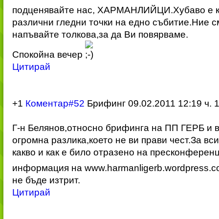
подценявайте нас, ХАРМАНЛИЙЦИ.Хубаво е ко
различни гледни точки на едно събитие.Ние с
напъвайте толкова,за да Ви повярваме.
Спокойна вечер
Цитирай
+1
Коментар#52
Брифинг 09.02.2011
12:19 ч. 
Г-н Белянов,относно брифинга на ПП ГЕРБ и 
огромна разлика,което не ви прави чест.За вси
какво и как е било отразено на пресконферен
информация на www.harmanligerb.wordpress.c
не бъде изтрит.
Цитирай