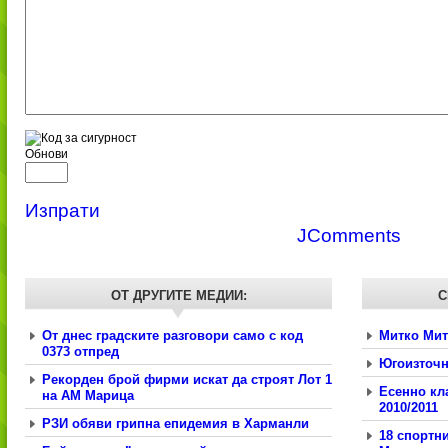
Обнови
Изпрати
JComments
ОТ
ДРУГИТЕ МЕДИИ:
С
От днес градските разговори само с код
Митко Мит
0373 отпред
Югоизточна
Рекорден брой фирми искат да строят Лот 1
Есенно кл
на АМ Марица
2010/2011
РЗИ обяви грипна епидемия в Харманли
18 спортни