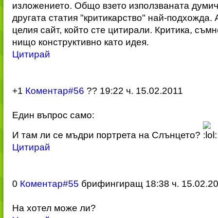
изложението. Общо взето използваната думичк
другата статия "критикарство" най-подхожда. 
целия сайт, който сте цитирали. Критика, съмн
нищо конструктивно като идея.
Цитирай
+1
Коментар#56
??
19:22 ч. 15.02.2011
Един въпрос само:
И там ли се мъдри портрета на Слънцето?
Цитирай
0
Коментар#55
брифингиращ
18:38 ч. 15.02.2
На хотел може ли?