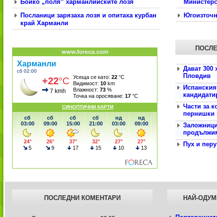
Бойко „поля” харманлийските лозя
Министерс
Посланици зарязаха лозя и опитаха курбан
Югоизточна
край Харманли
ПОСЛ
Дават 300 
Пловдив
Испанския
кандидатир
Части за к
пернишки 
Заложници
продължим
Пух и пер
ПОСЛЕДНИ
КОМЕНТАРИ
НАЙ-ОДУ