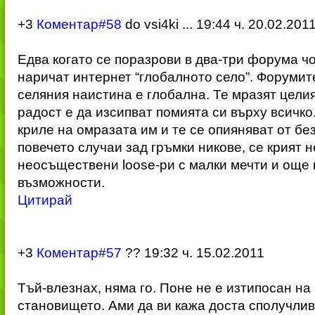
+3
Коментар#58
do vsi4ki ...
19:44 ч. 20.02.201
Едва когато се поразрови в два-три форума ч
наричат интернет “глобалното село”. Форумите
селяния наистина е глобална. Те мразят цели
радост е да изсипват помията си върху всичк
криле на омразата им и те се опияняват от бе
повечето случаи зад гръмки никове, се крият 
неосъществени loose-ри с малки мечти и още
възможности.
Цитирай
+3
Коментар#57
??
19:32 ч. 15.02.2011
Тъй-влезнах, няма го. Поне не е изтипосан на
становището. Ами да ви кажа доста сполучли