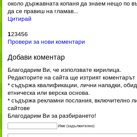
около държавната копаня да знаем нещо по въ
да се правиш на гламав...
Цитирай
1
2
3
4
5
6
Провери за нови коментари
Добави коментар
Благодарим Ви, че използвате кирилица.
Редакторите на сайта ще изтрият коментарът 
* съдържа квалификации, лични нападки, обид
етническа или верска основа.
* съдържа рекламни послания, включително л
сайтове
Благодарим Ви за разбирането!
Име (задължително)