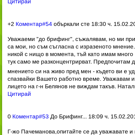
Цитирай
+2
Коментар#54
объркали сте
18:30 ч. 15.02.2
Уважаеми "до брифинг", съжалявам, но ми при
са мои, но съм съгласна с изразеното мнение
никой с нищо в момента, тъй като имам много
тук само ме разконцентрирва
т. Предпочитам д
мнението си на живо пред мен - където ви е у
спазвайки Вашето работно време. Уважавам и
лицето на г-н Белянов не виждам такъв. Натал
Цитирай
0
Коментар#53
До Брифинг...
18:09 ч. 15.02.20
Г-жо Пачеманова,опит
айте се да уважавате 