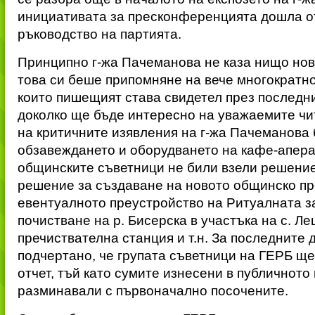
инициативата за пресконференцията дошла о
ръководство на партията.
Принципно г-жа Пачеманова не каза нищо ново
това си беше припомняне на вече многократн
които пишещият става свидетел през последн
доколко ще бъде интересно на уважаемите чит
на критичните изявления на г-жа Пачеманова 
обзавеждането и оборудването на кафе-аперат
общинските съветници не били взели решение,
решение за създаване на новото общинско пр
евентуалното преустройство на Ритуалната за
почистване на р. Бисерска в участъка на с. Л
пречиствателна станция и т.н. За последните 
подчертано, че групата съветници на ГЕРБ щ
отчет, тъй като сумите изнесени в публичното
разминавали с първоначално посочените.