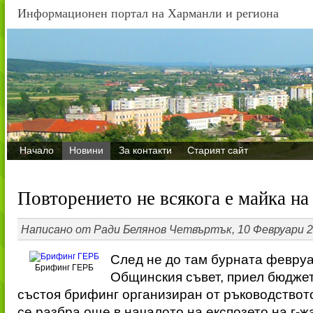
Информационен
портал на Харманли и региона
Начало
Новини
За контакти
Старият сайт
Повторението не всякога е майка на
Написано от Ради Белянов Четвъртък, 10 Февруари 2
След не до там бурната февруа
Брифинг ГЕРБ
Общинския съвет, приел бюджет
състоя брифинг организиран от ръководството
се разбра още в началото на експозето на г-