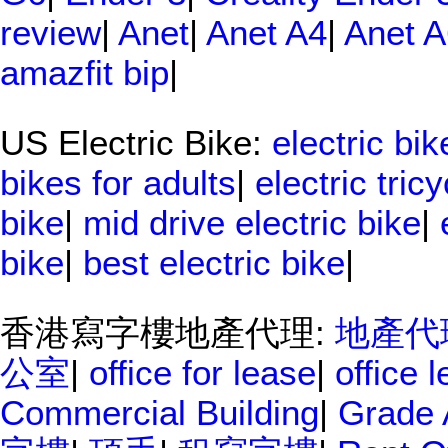
review
|
Anet
|
Anet A4
|
Anet A
amazfit bip
|
US Electric Bike:
electric bik
bikes for adults
|
electric tricy
bike
|
mid drive electric bike
|
bike
|
best electric bike
|
香港寫字樓地產代理:
地產代
公室
|
office for lease
|
office 
Commercial Building
|
Grade 