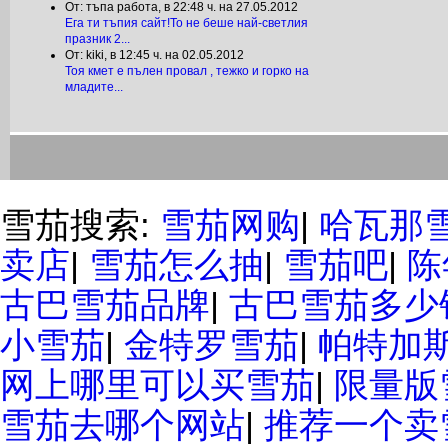
От: тъпа работа, в
22:48 ч. на 27.05.2012
Ега ти тъпия сайт!То не беше най-светлия
празник 2...
От: kiki, в
12:45 ч. на 02.05.2012
Тоя кмет е пълен провал , тежко и горко на
младите...
雪茄搜索:
雪茄网购
|
哈瓦那
卖店
|
雪茄怎么抽
|
雪茄吧
|
陈
古巴雪茄品牌
|
古巴雪茄多少
小雪茄
|
金特罗雪茄
|
帕特加斯
网上哪里可以买雪茄
|
限量版
雪茄去哪个网站
|
推荐一个卖