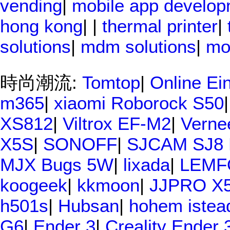
vending
|
mobile app develo
hong kong
| |
thermal printer
|
solutions
|
mdm solutions
|
mo
時尚潮流:
Tomtop
|
Online Ei
m365
|
xiaomi Roborock S50
XS812
|
Viltrox EF-M2
|
Verne
X5S
|
SONOFF
|
SJCAM SJ8
MJX Bugs 5W
|
lixada
|
LEMF
koogeek
|
kkmoon
|
JJPRO X
h501s
|
Hubsan
|
hohem istea
G6
|
Ender 3
|
Creality Ender 