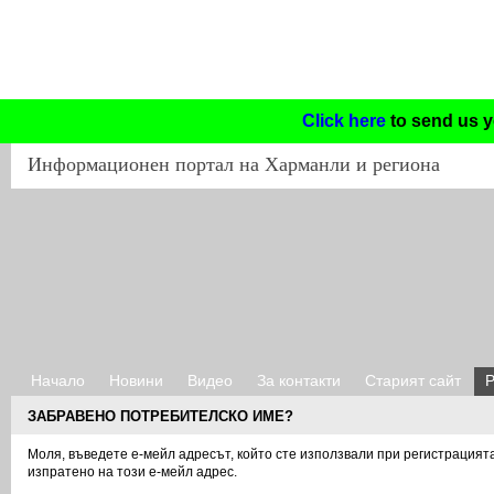
Click here
to send us y
Информационен
портал на Харманли и региона
Начало
Новини
Видео
За контакти
Старият сайт
Р
ЗАБРАВЕНО ПОТРЕБИТЕЛСКО ИМЕ?
Моля, въведете е-мейл адресът, който сте използвали при регистрация
изпратено на този е-мейл адрес.