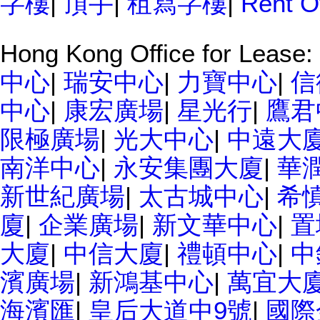
字樓
|
頂手
|
租寫字樓
|
Rent Of
Hong Kong Office for Lease:
中心
|
瑞安中心
|
力寶中心
|
信
中心
|
康宏廣場
|
星光行
|
鷹君
限極廣場
|
光大中心
|
中遠大
南洋中心
|
永安集團大廈
|
華
新世紀廣場
|
太古城中心
|
希
廈
|
企業廣場
|
新文華中心
|
置
大廈
|
中信大廈
|
禮頓中心
|
中
濱廣場
|
新鴻基中心
|
萬宜大
海濱匯
|
皇后大道中9號
|
國際