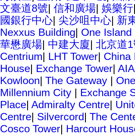
文臺道8號
|
信和廣場
|
娛樂行
國銀行中心
|
尖沙咀中心
|
新
Nexxus Building
|
One Island
華懋廣場
|
中建大廈
|
北京道1
Centrium
|
LHT Tower
|
China 
House
|
Exchange Tower
|
AIA
Kowloon
|
The Gateway
|
One
Millennium City
|
Exchange 
Place
|
Admiralty Centre
|
Uni
Centre
|
Silvercord
|
The Cent
Cosco Tower
|
Harcourt Hous