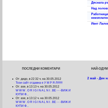
Дясната ръ
Над полов
Работници
неизплате
Ивет Лало
ПОСЛЕДНИ
КОМЕНТАРИ
НАЙ-ОДУ
2 май - Ден 
От: дидо, в
22:32 ч. на 30.05.2012
Този сайт отдавна е У М Р Я Л!!!!!!!
От: ase, в
13:13 ч. на 30.05.2012
W W W . O R I G I N A L N I . BE - - -ВИЖ И
КУПИ Ф...
От: ase, в
13:12 ч. на 30.05.2012
W W W . O R I G I N A L N I . BE - - -ВИЖ И
КУПИ Ф...