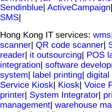
Sendinblue
|
ActiveCampaign
SMS
|
Hong Kong IT services:
wms
scanner
|
QR code scanner
|
reader
|
it outsourcing
|
POS l
integration
|
software develo
system
|
label printing
|
digital
Service Kiosk
|
Kiosk
|
Voice 
printer
|
System Integrator
|
pr
management
|
warehouse ma