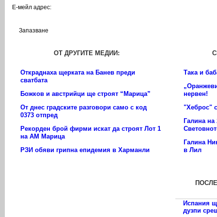
Е-мейл адрес:
ОТ
ДРУГИТЕ МЕДИИ:
С
Откраднаха щерката на Банев преди
Така и баб
сватбата
„Оранжеви
Божков и австрийци ще строят “Марица”
нервен!
От днес градските разговори само с код
"Хеброс" 
0373 отпред
Галина на 
Рекорден брой фирми искат да строят Лот 1
Световнот
на АМ Марица
Галина Ни
РЗИ обяви грипна епидемия в Харманли
в Лил
ПОСЛ
Испания щ
дузпи сре