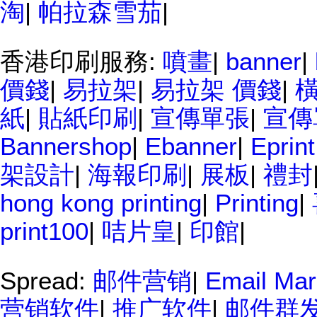
淘
|
帕拉森雪茄
|
香港印刷服務:
噴畫
|
banner
|
價錢
|
易拉架
|
易拉架 價錢
|
紙
|
貼紙印刷
|
宣傳單張
|
宣傳
Bannershop
|
Ebanner
|
Eprint
架設計
|
海報印刷
|
展板
|
禮封
hong kong printing
|
Printing
|
print100
|
咭片皇
|
印館
|
Spread:
邮件营销
|
Email M
营销软件
|
推广软件
|
邮件群