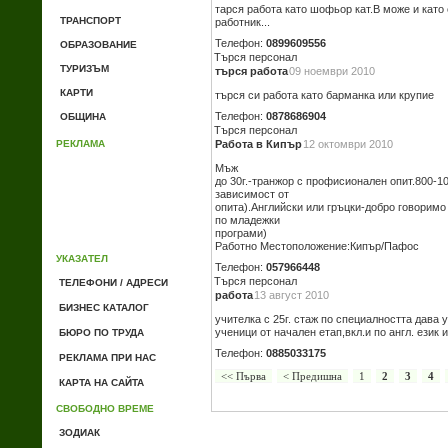
тарся работа като шофьор кат.В може и като
ТРАНСПОРТ
работник...
Телефон:
0899609556
ОБРАЗОВАНИЕ
Търся персонал
ТУРИЗЪМ
търся работа
09 ноември 2010
КАРТИ
търся си работа като барманка или крупие
Телефон:
0878686904
ОБЩИНА
Търся персонал
РЕКЛАМА
Работа в Кипър
12 октомври 2010
Мъж
до 30г.-транжор с профисионален опит.800-1
зависимост от
опита).Английски или гръцки-добро говоримо 
по младежки
програми)
Работно Местоположение:Кипър/Пафос
УКАЗАТЕЛ
Телефон:
057966448
Търся персонал
ТЕЛЕФОНИ / АДРЕСИ
работа
13 август 2010
БИЗНЕС КАТАЛОГ
учителка с 25г. стаж по специалността дава 
ученици от начален етап,вкл.и по англ. език 
БЮРО ПО ТРУДА
Телефон:
0885033175
РЕКЛАМА ПРИ НАС
<< Първа
< Предишна
1
2
3
4
КАРТА НА САЙТА
СВОБОДНО ВРЕМЕ
ЗОДИАК