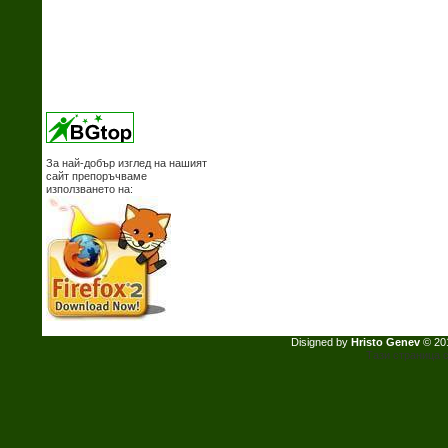
За най-добър изглед на нашият
сайт препоръчваме
използването на:
Disigned by
Hristo Genev
© 20
Тази страница с