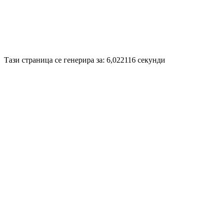
Disigned by
Hristo Genev
© 2008
Тази страница се генерира за: 6,022116 секунди