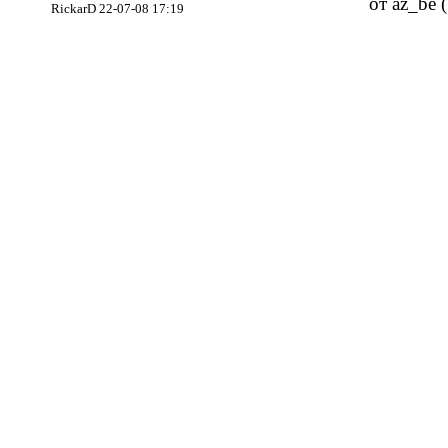
от az_be 
RickarD 22-07-08 17:19