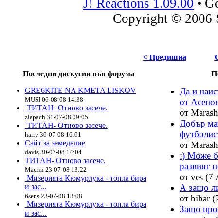
J! Reactions 1.09.00
•
Ge
Copyright © 2006 
< Предишна
Последни дискусии във форума
П
GRE6KITE NA KMETA LISKOV
Да и наи
MUSI 06-08-08 14:38
от Асенов
ТИТАН- Отново засече.
от Marash
ziapach 31-07-08 09:05
Добър мач
ТИТАН- Отново засече.
футболист
harry 30-07-08 16:01
Сайт за земеделие
от Marash
davis 30-07-08 14:04
:) Може б
ТИТАН- Отново засече.
развият н
Macrin 23-07-08 13:22
от ves (7 
Мизерията Кюмурлука - топла бира
и зас...
А защо ли
6sens 23-07-08 13:08
от bibar (
Мизерията Кюмурлука - топла бира
Защо про
и зас...