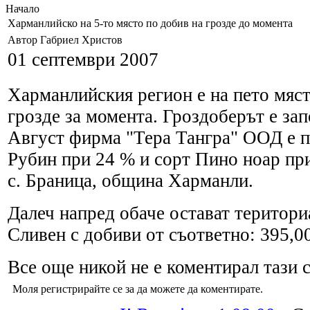
Начало
Харманлийско на 5-то място по добив на грозде до момента
Автор Габриел Христов
01 септември 2007
Харманлийския регион е на пето мяст
грозде за момента. Гроздоберът е зап
Август фирма "Тера Тангра" ООД е п
Рубин при 24 % и сорт Пино ноар пр
с. Браница, община Харманли.
Далеч напред обаче остават територи
Сливен с добиви от съответно: 395,00
Все още никой не е коментирал тази с
Моля регистрирайте се за да можете да коментирате.