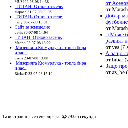
MUSI 06-08-08 14:38
от Асенов
ТИТАН- Отново засече.
от Marash
ziapach 31-07-08 09:05
Добър мач
ТИТАН- Отново засече.
футболист
harry 30-07-08 16:01
Сайт за земеделие
от Marash
davis 30-07-08 14:04
:) Може б
ТИТАН- Отново засече.
развият н
Macrin 23-07-08 13:22
от ves (7 
Мизерията Кюмурлука - топла бира
и зас...
А защо ли
6sens 23-07-08 13:08
от bibar (
Мизерията Кюмурлука - топла бира
Защо про
и зас...
от az_be 
RickarD 22-07-08 17:19
Disigned by
Hristo Genev
© 2008
Тази страница се генерира за: 6,879325 секунди