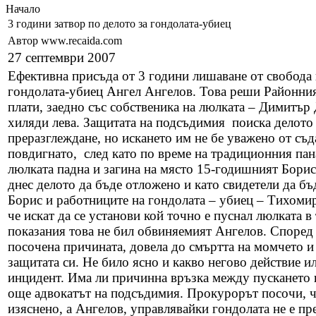
Начало
3 години затвор по делото за гондолата-убиец
Автор www.recaida.com
27 септември 2007
Ефективна присъда от 3 години лишаване от свобода
гондолата-убиец Ангел Ангелов. Това реши Районния
плати, заедно със собственика на люлката – Димитър
хиляди лева. Защитата на подсъдимия поиска делото 
преразглеждане, но искането им не бе уважено от съ
повдигнато, след като по време на традиционния пан
люлката падна и загина на място 15-годишният Бори
днес делото да бъде отложено и като свидетели да б
Борис и работниците на гондолата – убиец – Тихоми
че искат да се установи кой точно е пуснал люлката 
показания това не бил обвиняемият Ангелов. Според 
посочена причината, довела до смъртта на момчето и
защитата си. Не било ясно и какво негово действие и
инцидент. Има ли причинна връзка между пускането н
още адвокатът на подсъдимия. Прокурорът посочи, че
изяснено, а Ангелов, управлявайки гондолата не е п