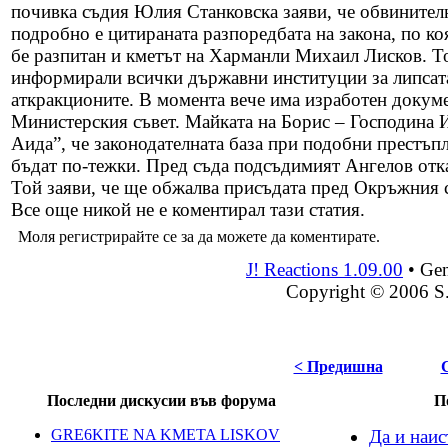
почивка съдия Юлия Станковска заяви, че обвинителни
подробно е цитираната разпоредбата на закона, по ко
бе разпитан и кметът на Харманли Михаил Лисков. То
информирали всички държавни институции за липсата
аткракционите. В момента вече има изработен докуме
Министерския съвет. Майката на Борис – Господина И
Аида”, че законодателната база при подобни престъпл
бъдат по-тежки. Пред съда подсъдимият Ангелов отка
Той заяви, че ще обжалва присъдата пред Окръжния 
Все още никой не е коментирал тази статия.
Моля регистрирайте се за да можете да коментирате.
J! Reactions 1.09.00
•
Gen
Copyright © 2006 S
< Предишна
Последни дискусии във форума
П
GRE6KITE NA KMETA LISKOV
Да и наи