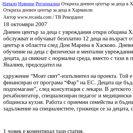
Начало
Новини
Регионални
Откриха дневен център за деца в 
Откриха дневен център за деца в Харманли
Автор www.recaida.com / ТВ Рекординг
18 октомври 2007
Дневен център за деца с увреждания откри община Х
обслужват и обучават безплатно 12 деца на възраст от
център в областта след Дом Марина в Хасково. Дневн
обучение на деца с физически и ментални увреждания
децата, да свикнат с нормална среда, вместо с тази 
Якалиев, председател на
сдружение “Моят свят”-изпълнител на проекта. Той е 
финансиран от програма “Фар” на ЕС. Децата ще бъд
подпомагане”, след консултация с лекари. В детското
рехабилитатор, специализиран педагог и медицински 
общинска кухня. Работа с приемни семейства и бъде
задължение на специалистите, грижещи се за децата
1 човек е коментирал тази статия.