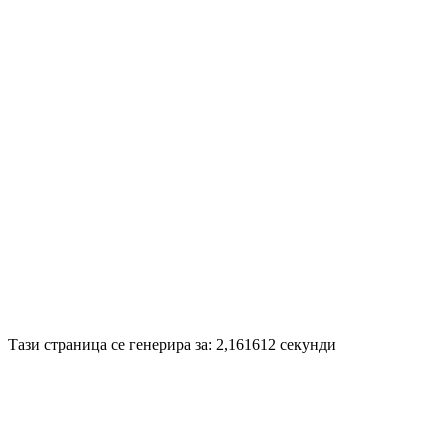
Disigned by
Hristo Genev
© 2008
Тази страница се генерира за: 2,161612 секунди