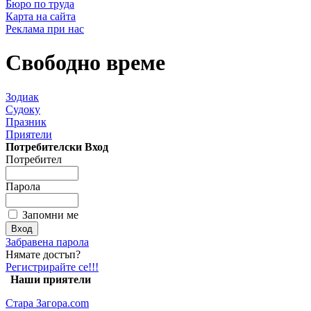
Бюро по труда
Карта на сайта
Реклама при нас
Свободно време
Зодиак
Судоку
Празник
Приятели
Потребителски Вход
Потребител
Парола
Запомни ме
Забравена парола
Нямате достъп?
Регистрирайте се!!!
Наши приятели
Стара Загора.com