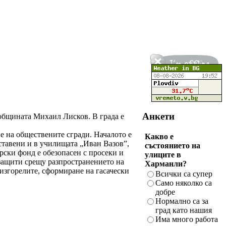
Анкети
общината Михаил Лисков. В града е
е на обществените сгради. Началото е
Какво е
ставени и в училищата „Иван Вазов”,
състоянието на
ски фонд е обезопасен с просеки и
улиците в
 защити срещу разпространението на
Харманли?
 изгорелите, сформиране на гасачески
Всички са супер
Само няколко са
добре
Нормално са за
град като нашия
Има много работа