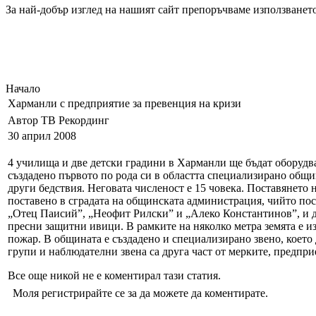
За най-добър изглед на нашият сайт препоръчваме използването
Начало
Харманли с предприятие за превенция на кризи
Автор ТВ Рекординг
30 април 2008
4 училища и две детски градини в Харманли ще бъдат оборуд
създадено първото по рода си в областта специализирано общи
други бедствия. Неговата численост е 15 човека. Поставянето 
поставено в сградата на общинската администрация, чийто пос
„Отец Паисий”, „Неофит Рилски” и „Алеко Константинов”, и д
пресни защитни ивици. В рамките на няколко метра земята е и
пожар. В общината е създадено и специализирано звено, което 
групи и наблюдателни звена са друга част от мерките, предпр
Все още никой не е коментирал тази статия.
Моля регистрирайте се за да можете да коментирате.