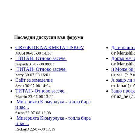
Последни дискусии във форума
GRE6KITE NA KMETA LISKOV
Да и наист
от Marashlie
MUSI 06-08-08 14:38
ТИТАН- Отново засече.
Добър мач с
от Marashlie
ziapach 31-07-08 09:05
ТИТАН- Отново засече.
:) Може би 
от ves (7 Au
harry 30-07-08 16:01
Сайт за земеделие
А защо ли н
от bibar (7 
davis 30-07-08 14:04
ТИТАН- Отново засече.
Защо профе
от az_be (7 
Macrin 23-07-08 13:22
Мизерията Кюмурлука - топла бира
и зас...
6sens 23-07-08 13:08
Мизерията Кюмурлука - топла бира
и зас...
RickarD 22-07-08 17:19