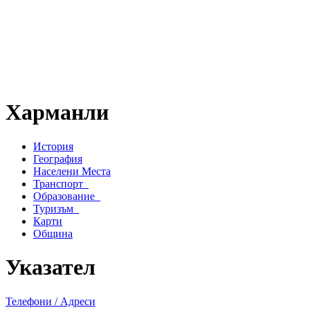
Харманли
История
География
Населени Места
Транспорт
Образование
Туризъм
Карти
Община
Указател
Телефони / Адреси