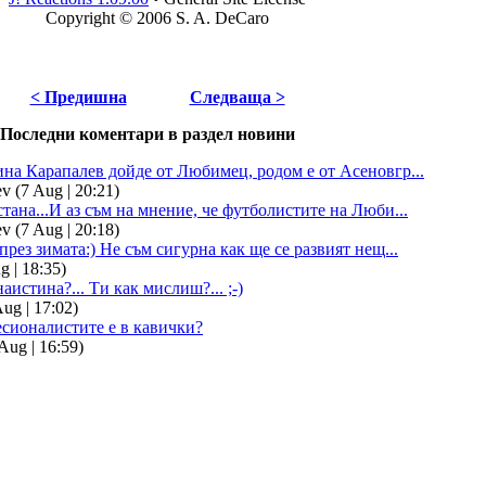
Copyright © 2006 S. A. DeCaro
< Предишна
Следваща >
Последни коментари в раздел новини
ина Карапалев дойде от Любимец, родом е от Асеновгр...
v (7 Aug | 20:21)
тана...И аз съм на мнение, че футболистите на Люби...
v (7 Aug | 20:18)
през зимата:) Не съм сигурна как ще се развият нещ...
g | 18:35)
аистина?... Ти как мислиш?... ;-)
Aug | 17:02)
сионалистите е в кавички?
Aug | 16:59)