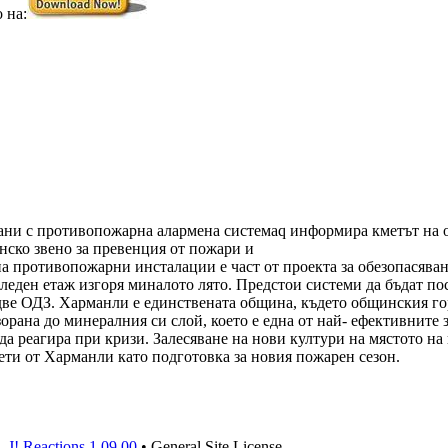
 на:
вани с противопожарна алармена системаq информира кметът на 
нско звено за превенция от пожари и
на противопожарни инсталации е част от проекта за обезопасяван
леден етаж изгоря миналото лято. Предстои системи да бъдат по
ве ОДЗ. Харманли е единствената община, където общинския гор
зорана до минералния си слой, което е една от най- ефективните
да реагира при кризи. Залесяване на нови култури на мястото на
иети от Харманли като подготовка за новия пожарен сезон.
J! Reactions 1.09.00
•
General Site License