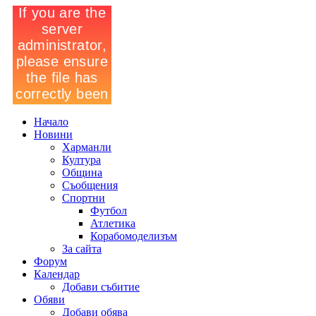
Начало
Новини
Харманли
Култура
Община
Съобщения
Спортни
Футбол
Атлетика
Корабомоделизъм
За сайта
Форум
Календар
Добави събитие
Обяви
Добави обява