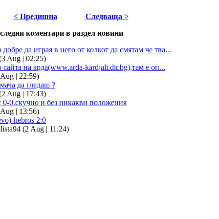
< Предишна
Следваща >
следни коментари в раздел новини
о добре да играя в него от колкот да смятам че тва...
(3 Aug | 02:25)
 сайта на арда(www.arda-kardjali.dir.bg),там е оп...
 Aug | 22:59)
мача да гледаш ?
(2 Aug | 17:43)
с 0-0,скучно и без никакви положения
 Aug | 13:56)
evo)-hebros 2:0
lista94 (2 Aug | 11:24)