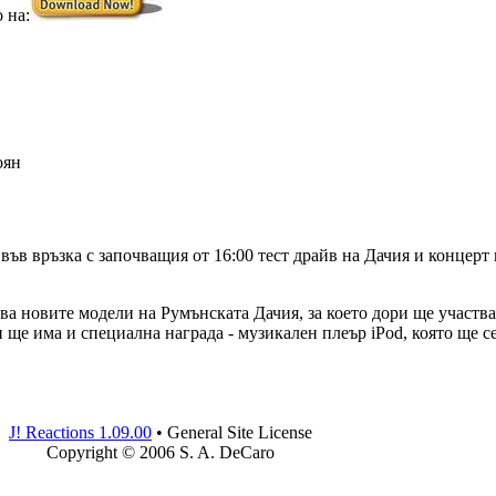
 на:
оян
ъв връзка с започващия от 16:00 тест драйв на Дачия и концерт
 новите модели на Румънската Дачия, за което дори ще участва 
е има и специална награда - музикален плеър iPod, която ще се 
J! Reactions 1.09.00
•
General Site License
Copyright © 2006 S. A. DeCaro