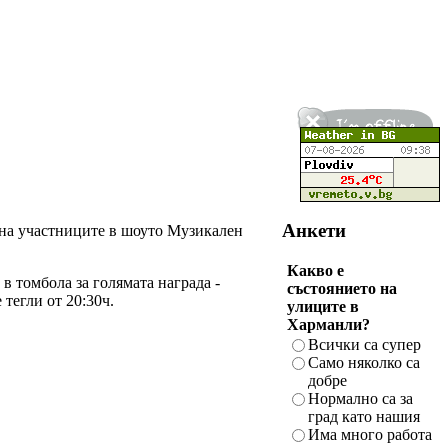
Анкети
 на участниците в шоуто Музикален
Какво е
в томбола за голямата награда -
състоянието на
тегли от 20:30ч.
улиците в
Харманли?
Всички са супер
Само няколко са
добре
Нормално са за
град като нашия
Има много работа