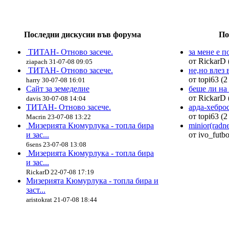
Последни дискусии във форума
По
ТИТАН- Отново засече.
за мене е п
от RickarD 
ziapach 31-07-08 09:05
ТИТАН- Отново засече.
не,но влез в
от topi63 (2
harry 30-07-08 16:01
Сайт за земеделие
беше ли на 
от RickarD 
davis 30-07-08 14:04
ТИТАН- Отново засече.
арда-хебро
от topi63 (2
Macrin 23-07-08 13:22
Мизерията Кюмурлука - топла бира
minior(radn
и зас...
от ivo_futbo
6sens 23-07-08 13:08
Мизерията Кюмурлука - топла бира
и зас...
RickarD 22-07-08 17:19
Мизерията Кюмурлука - топла бира и
заст...
aristokrat 21-07-08 18:44