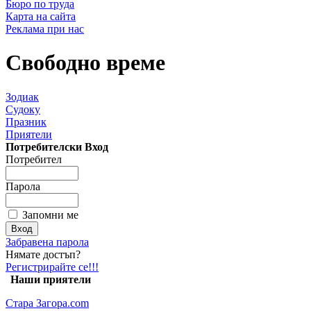
Бюро по труда
Карта на сайта
Реклама при нас
Свободно време
Зодиак
Судоку
Празник
Приятели
Потребителски Вход
Потребител
Парола
Запомни ме
Забравена парола
Нямате достъп?
Регистрирайте се!!!
Наши приятели
Стара Загора.com