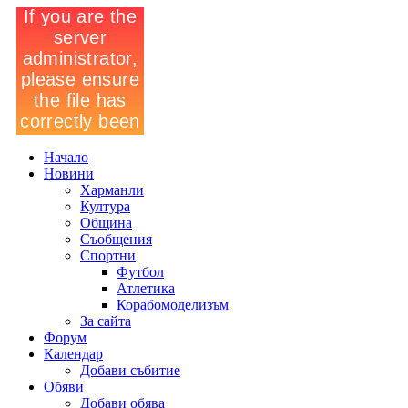
Начало
Новини
Харманли
Култура
Община
Съобщения
Спортни
Футбол
Атлетика
Корабомоделизъм
За сайта
Форум
Календар
Добави събитие
Обяви
Добави обява