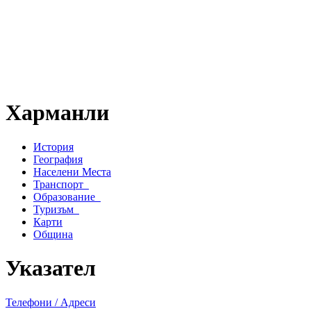
Харманли
История
География
Населени Места
Транспорт
Образование
Туризъм
Карти
Община
Указател
Телефони / Адреси