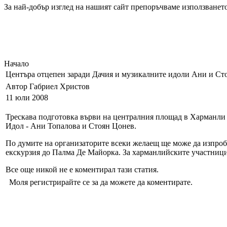
За най-добър изглед на нашият сайт препоръчваме използването
Начало
Центъра отцепен заради Дачия и музикалните идоли Ани и Ст
Автор Габриел Христов
11 юли 2008
Трескава подготовка върви на централния площад в Харманли в
Идол - Ани Топалова и Стоян Цонев.
По думите на организаторите всеки желаещ ще може да изпробва
екскурзия до Палма Де Майорка. За харманлийските участници щ
Все още никой не е коментирал тази статия.
Моля регистрирайте се за да можете да коментирате.