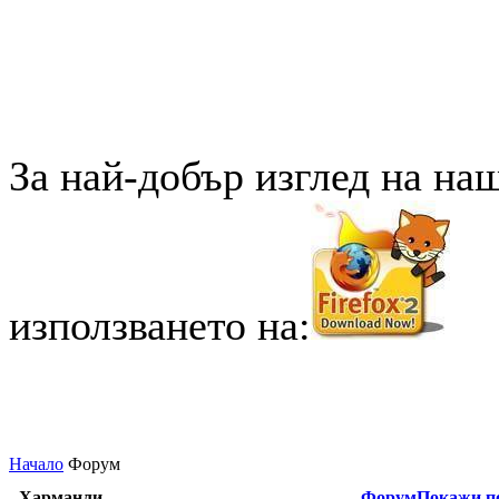
За най-добър изглед на на
използването на:
Начало
Форум
Харманли
Форум
Покажи по