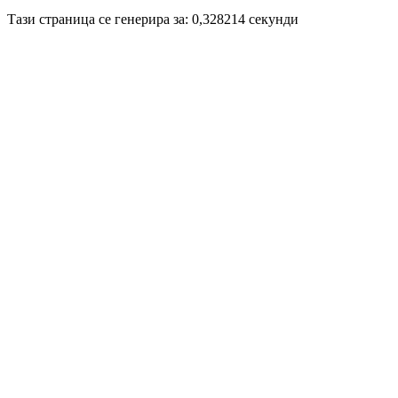
Disigned by
Hristo Genev
© 2008
Тази страница се генерира за: 0,328214 секунди