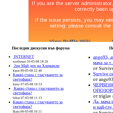
Последни дискусии във форума
П
INTERNET
ango93, а
northman 10-05-08 18:26
мача за т..
2ри Май ден на Харманли
от Surviv
kaun 09-05-08 22:48
Survive с
Какво стана с гласуването за
от ango93
светофара?
harry 07-05-08 16:53
ЧЕРВЕН
Какво стана с гласуването за
ОПОЗОРЯ
светофара?
от triglav
bibar 07-05-08 11:15
Да, мача 
Какво стана с гласуването за
светофара?
и най-глу.
Ikata 06-05-08 16:11
от Surviv