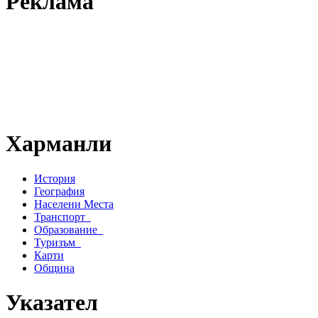
Реклама
Харманли
История
География
Населени Места
Транспорт
Образование
Туризъм
Карти
Община
Указател