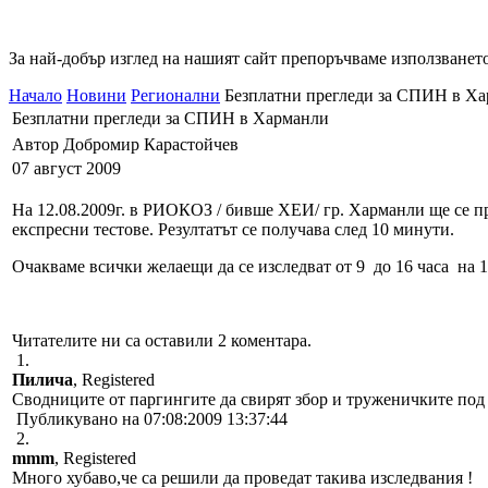
За най-добър изглед на нашият сайт препоръчваме използването
Начало
Новини
Регионални
Безплатни прегледи за СПИН в Х
Безплатни прегледи за СПИН в Харманли
Автор Добромир Карастойчев
07 август 2009
На 12.08.2009г. в РИОКОЗ / бивше ХЕИ/ гр. Харманли ще се 
експресни тестове. Резултатът се получава след 10 минути.
Очакваме всички желаещи да се изследват от 9 до 16 часа на 12
Читателите ни са оставили 2 коментара.
1.
Пилича
, Registered
Сводниците от паргингите да свирят збор и труженичките под с
Публикувано на 07:08:2009 13:37:44
2.
mmm
, Registered
Много хубаво,че са решили да проведат такива изследвания !