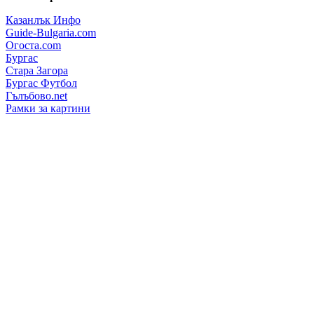
Казанлък Инфо
Guide-Bulgaria.com
Огоста.com
Бургас
Стара Загора
Бургас Футбол
Гълъбово.net
Рамки за картини