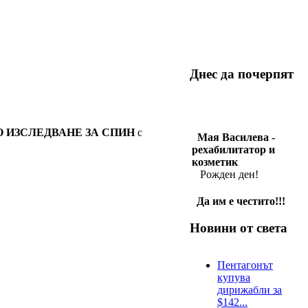
Днес да почерпят
О ИЗСЛЕДВАНЕ ЗА СПИН
с
Мая Василева -
рехабилитатор и
козметик
Рожден ден!
Да им е честито!!!
Новини от света
Пентагонът
купува
дирижабли за
$142...