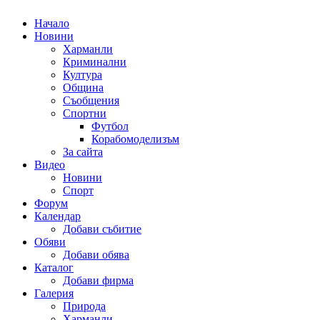
Начало
Новини
Харманли
Криминални
Култура
Община
Съобщения
Спортни
Футбол
Корабомоделизъм
За сайта
Видео
Новини
Спорт
Форум
Календар
Добави събитие
Обяви
Добави обява
Каталог
Добави фирма
Галерия
Природа
Харманли