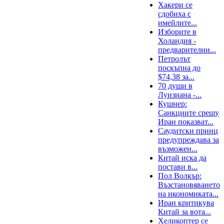
Хакери се
сдобиха с
имейлите...
Изборите в
Холандия -
предварителни...
Петролът
поскъпна до
$74,38 за...
70 души в
Луизиана -...
Кушнер:
Санкциите срещу
Иран показват...
Саудитски принц
предупреждава за
възможен...
Китай иска да
постави в...
Пол Волкър:
Възстановяването
на икономиката...
Иран критикува
Китай за вота...
Хеликоптер се