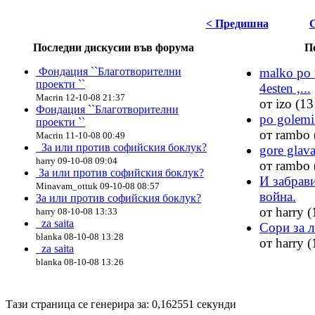
< Предишна
Последни дискусии във форума
П
Фондация ``Благотворителни
malko po 
проекти ``
4esten ,...
Macrin 12-10-08 21:37
от izo (13
Фондация ``Благотворителни
po golemi 
проекти ``
от rambo 
Macrin 11-10-08 00:49
За или против софийския боклук?
gore glava
harry 09-10-08 09:04
от rambo 
За или против софийския боклук?
И забрави
Minavam_ottuk 09-10-08 08:57
война.
За или против софийския боклук?
от harry (
harry 08-10-08 13:33
za saita
Сори за л
blanka 08-10-08 13:28
от harry (
za saita
blanka 08-10-08 13:26
Disigned by
Hristo Genev
© 2008
Тази страница се генерира за: 0,162551 секунди