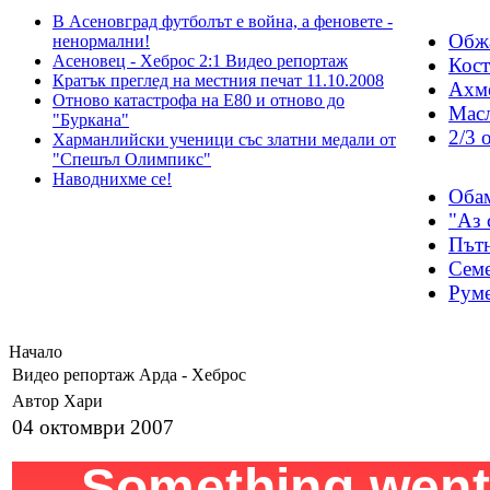
В Асеновград футболът е война, а феновете -
Обжа
ненормални!
Асеновец - Хеброс 2:1 Видео репортаж
Кост
Кратък преглед на местния печат 11.10.2008
Ахме
Отново катастрофа на Е80 и отново до
Масл
"Буркана"
2/3 
Харманлийски ученици със златни медали от
"Спешъл Олимпикс"
Наводнихме се!
Обам
"Аз 
Пътн
Семе
Руме
Начало
Видео репортаж Арда - Хеброс
Автор Хари
04 октомври 2007