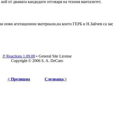
а кой от двамата кандидати отговаря на техния манталитет.
ни нови агитационни материали,на които ГЕРБ и Н.Зайчев са за
J! Reactions 1.09.00
•
General Site License
Copyright © 2006 S. A. DeCaro
< Предишна
Следваща >