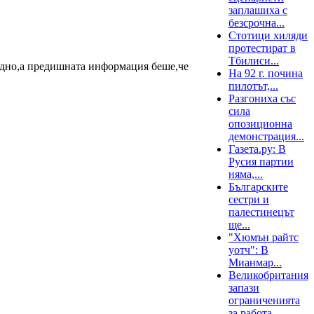
заплашиха с
безсрочна...
Стотици хиляди
протестират в
Тбилиси...
едно,а предишната информация беше,че
На 92 г. почина
пилотът,...
Разгониха със
сила
опозиционна
демонстрация...
Газета.ру: В
Русия партии
няма,...
Българските
сестри и
палестинецът
ще...
"Хюмън райтс
уотч": В
Мианмар...
Великобритания
запази
ограниченията
за работа...