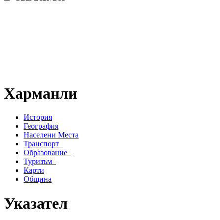
Харманли
История
География
Населени Места
Транспорт
Образование
Туризъм
Карти
Община
Указател