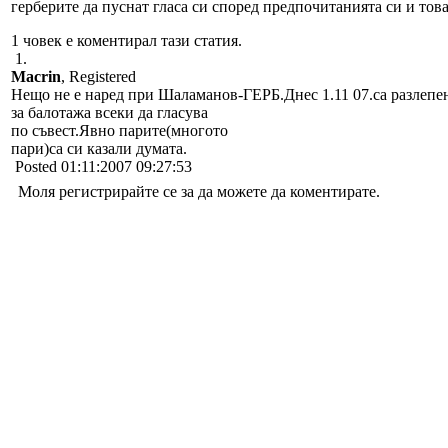
герберите да пуснат гласа си според предпочитанията си и тов
1 човек е коментирал тази статия.
1.
Macrin
, Registered
Нещо не е наред при Шаламанов-ГЕРБ.Днес 1.11 07.са разлепе
за балотажа всеки да гласува
по съвест.Явно парите(многото
пари)са си казали думата.
Posted 01:11:2007 09:27:53
Моля регистрирайте се за да можете да коментирате.