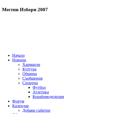
Местни Избори 2007
Начало
Новини
Харманли
Култура
Община
Съобщения
Спортни
Футбол
Атлетика
Корабомоделизъм
Форум
Календар
Добави събитие