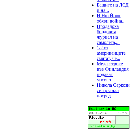
Бащите на ЛСД
и на...
И Ню Йорк
обяви война...
Продадоха
бордовия
журнал на
самолета,...
1/2 от
американците
смятат, че...
Медсестрите
във Финландия
подават
масово...
Никола Саркози
си тръгнал
посред...
Харманли