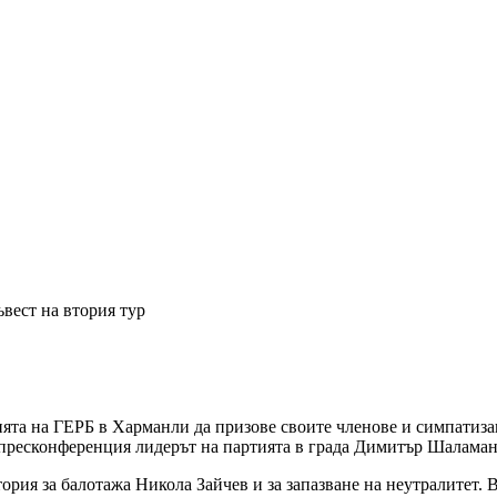
ъвест на втория тур
та на ГЕРБ в Харманли да призове своите членове и симпатизан
на пресконференция лидерът на партията в града Димитър Шаламан
тория за балотажа Никола Зайчев и за запазване на неутралитет. 