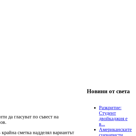
Новини от света
Разкритие:
Студент
ти да гласуват по съвест на
двойкаджия е
ов.
в...
Американските
В крайна сметка надделял вариантът
сценаристи