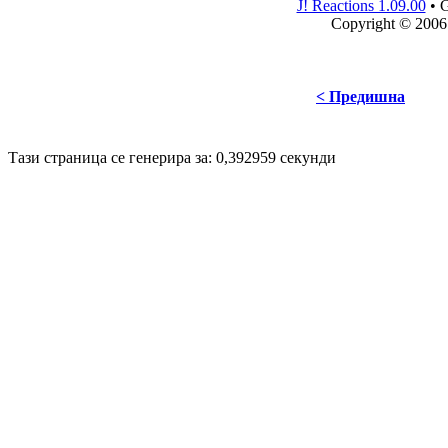
J! Reactions 1.09.00
•
G
Copyright © 2006
< Предишна
Disigned by
Mpire Web Deisgn
© 20
Тази страница се генерира за: 0,392959 секунди