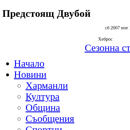
Предстоящ Двубой
сб 2007 ное 
Хеброс
Сезонна с
Начало
Новини
Харманли
Култура
Община
Съобщения
Спортни