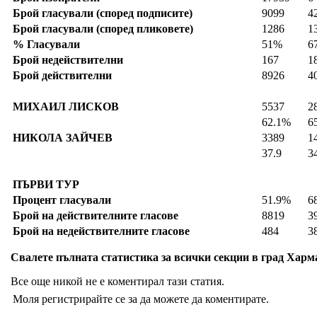
Брой гласували (според подписите)
9099
4
Брой гласували (според пликовете)
1286
1
% Гласували
51%
6
Брой недействителни
167
1
Брой действителни
8926
4
МИХАИЛ ЛИСКОВ
5537
2
62.1%
6
НИКОЛА ЗАЙЧЕВ
3389
1
37.9
34
ПЪРВИ ТУР
Процент гласували
51.9%
6
Брой на действителните гласове
8819
3
Брой на недействителните гласове
484
3
Свалете пълната статистика за всички секции в град Харма
Все още никой не е коментирал тази статия.
Моля регистрирайте се за да можете да коментирате.