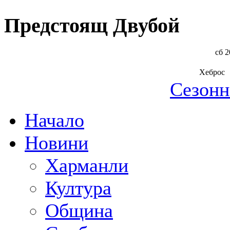
Предстоящ Двубой
сб 2
Хеброс
Сезонн
Начало
Новини
Харманли
Култура
Община