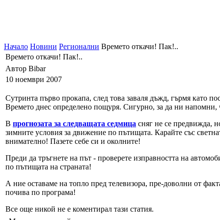
Начало
Новини
Регионални
Времето откачи! Пак!..
Времето откачи! Пак!..
Автор Bibar
10 ноември 2007
Сутринта първо прокапа, след това заваля дъжд, гърмя като поср
Времето днес определено пощуря. Сигурно, за да ни напомни, ч
В
прогнозата за следващата седмица
сняг не се предвижда, но
зимните условия за движение по пътищата. Карайте със светнат
внимателно! Пазете себе си и околните!
Преди да тръгнете на път - проверете изправността на автомоб
по пътищата на страната!
А ние оставаме на топло пред телевизора, пре-доволни от факт
почива по програма!
Все още никой не е коментирал тази статия.