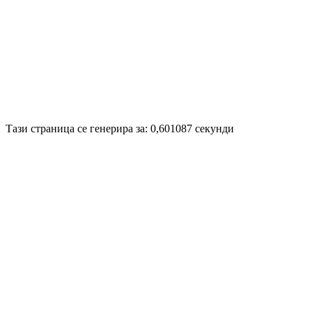
Disigned by
Mpire Web Deisgn
© 20
Тази страница се генерира за: 0,601087 секунди