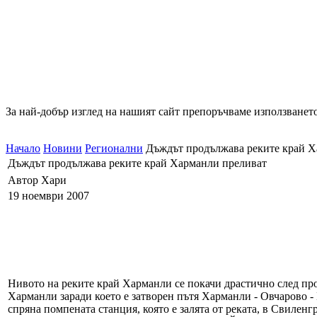
За най-добър изглед на нашият сайт препоръчваме използването
Начало
Новини
Регионални
Дъждът продължава реките край Х
Дъждът продължава реките край Харманли преливат
Автор Хари
19 ноември 2007
Нивото на реките край Харманли се покачи драстично след пр
Харманли заради което е затворен пътя Харманли - Овчарово - 
спряна помпената станция, която е залята от реката, в Свиленг