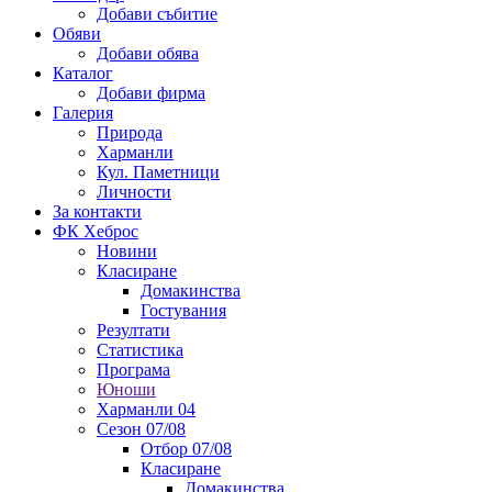
Добави събитие
Обяви
Добави обява
Каталог
Добави фирма
Галерия
Природа
Харманли
Кул. Паметници
Личности
За контакти
ФК Хеброс
Новини
Класиране
Домакинства
Гостувания
Резултати
Статистика
Програма
Юноши
Харманли 04
Сезон 07/08
Отбор 07/08
Класиране
Домакинства