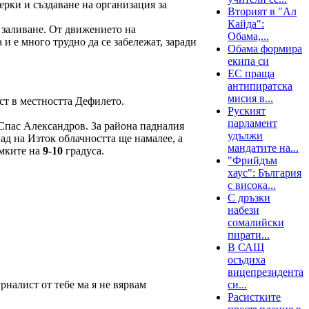
рки и създаване на организация за
Вторият в "Ал
Кайда":
 заливане. От движението на
Обама,...
и е много трудно да се забележат, заради
Обама формира
екипа си
ЕС праща
антипиратска
мисия в...
ст в местността Дефилето.
Руският
парламент
 Спас Александров. За района падналия
удължи
пад на Изток облачността ще намалее, а
мандатите на...
амките на
9-10
градуса.
"Фрийдъм
хаус": България
с висока...
С дръзки
набези
сомалийски
пирати...
В САЩ
осъдиха
вицепрезидента
рналист от тебе ма я не вярвам
си...
Расистките