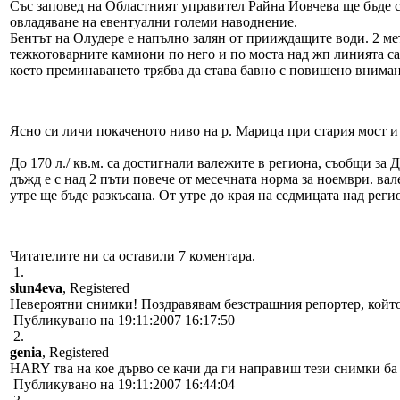
Със заповед на Областният управител Райна Йовчева ще бъде 
овладяване на евентуални големи наводнение.
Бентът на Олудере е напълно залян от прииждащите води. 2 ме
тежкотоварните камиони по него и по моста над жп линията са 
което преминаването трябва да става бавно с повишено вниман
Ясно си личи покаченото ниво на р. Марица при стария мост и
До 170 л./ кв.м. са достигнали валежите в региона, съобщи з
дъжд е с над 2 пъти повече от месечната норма за ноември. вал
утре ще бъде разкъсана. От утре до края на седмицата над рег
Читателите ни са оставили 7 коментара.
1.
slun4eva
, Registered
Невероятни снимки! Поздравявам безстрашния репортер, който 
Публикувано на 19:11:2007 16:17:50
2.
genia
, Registered
HARY тва на кое дърво се качи да ги направиш тези снимки ба 
Публикувано на 19:11:2007 16:44:04