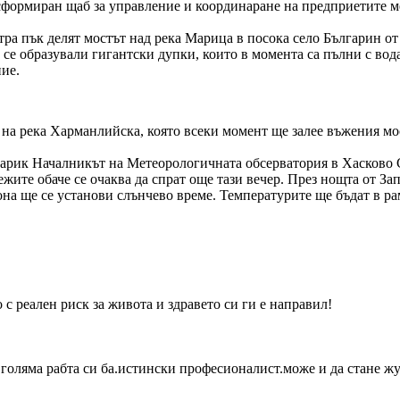
сформиран щаб за управление и координаране на предприетите ме
тра пък делят мостът над река Марица в посока село Българин от
се образували гигантски дупки, които в момента са пълни с вода 
ие.
 на река Харманлийска, която всеки момент ще залее въжения мо
а Дарик Началникът на Метеорологичната обсерватория в Хасково
ежите обаче се очаква да спрат още тази вечер. През нощта от За
иона ще се установи слънчево време. Температурите ще бъдат в р
с реален риск за живота и здравето си ги е направил!
голяма рабта си ба.истински професионалист.може и да стане жу