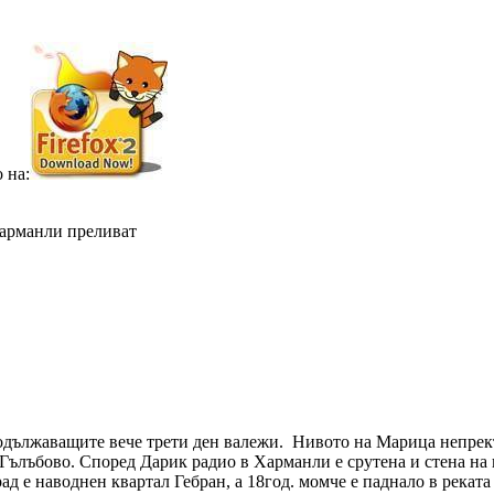
 на:
арманли преливат
одължаващите вече трети ден валежи. Нивото на Марица непрекъ
Гълъбово. Според Дарик радио в Харманли е срутена и стена на к
рад е наводнен квартал Гебран, а 18год. момче е паднало в реката