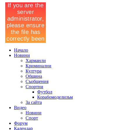
Начало
Новини
Харманли
Криминални
Култура
Община
Съобщения
Спортни
Футбол
Корабомоделизъм
За сайта
Видео
Новини
Спорт
Форум
Календар