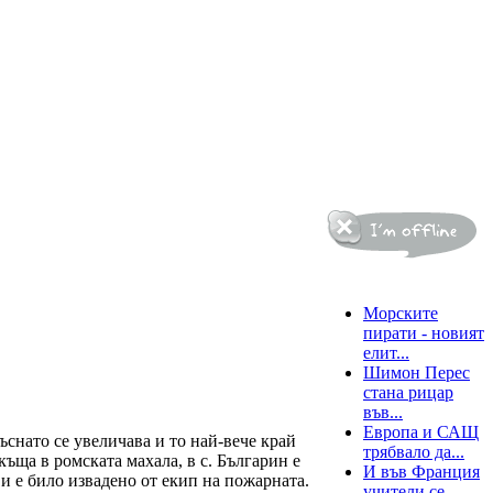
Новини от света
Морските
пирати - новият
елит...
Шимон Перес
стана рицар
във...
Европа и САЩ
снато се увеличава и то най-вече край
трябвало да...
ъща в ромската махала, в с. Българин е
И във Франция
 и е било извадено от екип на пожарната.
учители се...