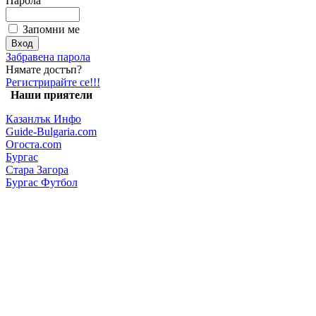
Парола
Запомни ме
Забравена парола
Нямате достъп?
Регистрирайте се!!!
Наши приятели
Казанлък Инфо
Guide-Bulgaria.com
Огоста.com
Бургас
Стара Загора
Бургас Футбол