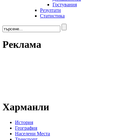
Гостувания
Резултати
Статистика
Реклама
Харманли
История
География
Населени Места
Транспорт