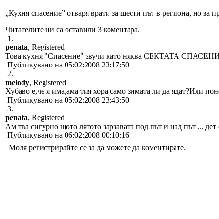
„Кухня спасение” отваря врати за шести път в региона, но за п
Читателите ни са оставили 3 коментара.
1.
penata
, Registered
Това кухня "Спасение" звучи като няква СЕКТАТА СПАСЕНИЕ
Публикувано на 05:02:2008 23:17:50
2.
melody
, Registered
Хубаво е,че я има,ама тия хора само зимата ли да ядат?Или поне
Публикувано на 05:02:2008 23:43:50
3.
penata
, Registered
Ам тва сигурно щото лятото зарзавата под път и над път ... дет
Публикувано на 06:02:2008 00:10:16
Моля регистрирайте се за да можете да коментирате.