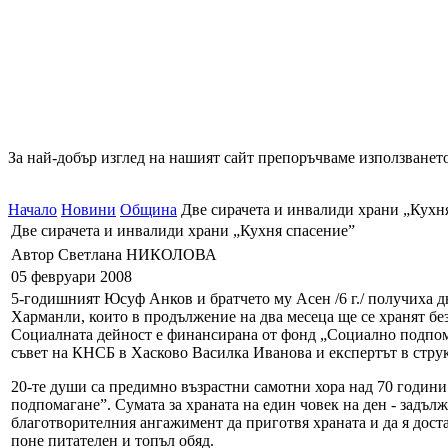
За най-добър изглед на нашият сайт препоръчваме използването
Начало
Новини
Община
Две сирачета и инвалиди храни „Кухн
Две сирачета и инвалиди храни „Кухня спасение”
Автор Светлана НИКОЛОВА
05 февруари 2008
5-годишният Юсуф Анков и братчето му Асен /6 г./ получиха дн
Харманли, които в продължение на два месеца ще се хранят без
Социалната дейност е финансирана от фонд „Социално подпом
съвет на КНСБ в Хасково Василка Иванова и експертът в стру
20-те души са предимно възрастни самотни хора над 70 годин
подпомагане”. Сумата за храната на един човек на ден - задълж
благотворителния ангажимент да приготвя храната и да я доста
поне питателен и топъл обяд.