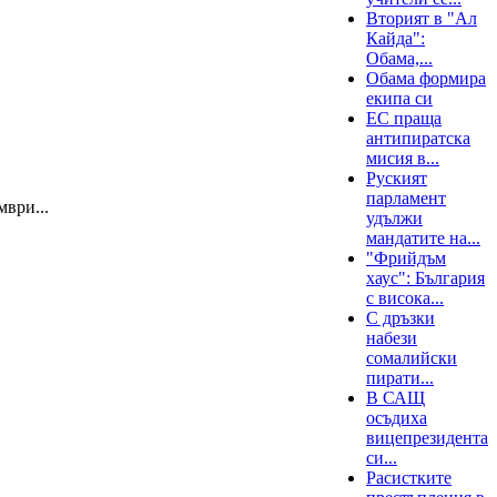
Вторият в "Ал
Кайда":
Обама,...
Обама формира
екипа си
ЕС праща
антипиратска
мисия в...
Руският
парламент
мври...
удължи
мандатите на...
"Фрийдъм
хаус": България
с висока...
С дръзки
набези
сомалийски
пирати...
В САЩ
осъдиха
вицепрезидента
си...
Расистките