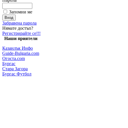
Парола
Запомни ме
Забравена парола
Нямате достъп?
Регистрирайте се!!!
Наши приятели
Казанлък Инфо
Guide-Bulgaria.com
Огоста.com
Бургас
Стара Загора
Бургас Футбол