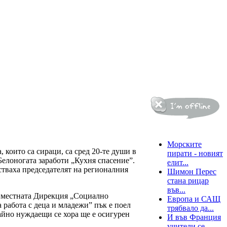
Новини от света
Морските
 които са сираци, са сред 20-те души в
пирати - новият
Белоногата заработи „Кухня спасение”.
елит...
тваха председателят на регионалния
Шимон Перес
стана рицар
във...
т местната Дирекция „Социално
Европа и САЩ
а работа с деца и младежи” пък е поел
трябвало да...
райно нуждаещи се хора ще е осигурен
И във Франция
учители се...