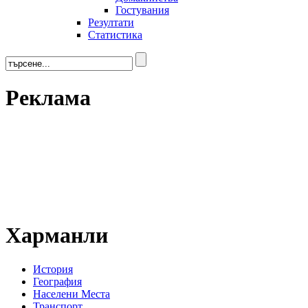
Гостувания
Резултати
Статистика
Реклама
Харманли
История
География
Населени Места
Транспорт