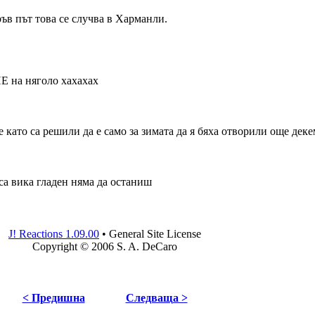
ръв път това се случва в Харманли.
 на няголо хахахах
 като са решили да е само за зимата да я бяха отворили още деке
 са вика гладен няма да останиш
J! Reactions 1.09.00
•
General Site License
Copyright © 2006 S. A. DeCaro
< Предишна
Следваща >