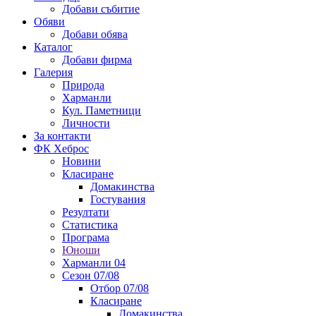
Добави събитие
Обяви
Добави обява
Каталог
Добави фирма
Галерия
Природа
Харманли
Кул. Паметници
Личности
За контакти
ФК Хеброс
Новини
Класиране
Домакинства
Гостувания
Резултати
Статистика
Програма
Юноши
Харманли 04
Сезон 07/08
Отбор 07/08
Класиране
Домакинства