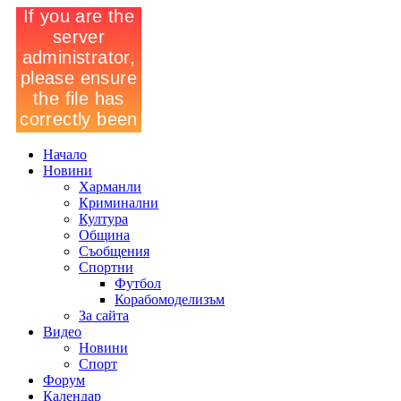
Начало
Новини
Харманли
Криминални
Култура
Община
Съобщения
Спортни
Футбол
Корабомоделизъм
За сайта
Видео
Новини
Спорт
Форум
Календар