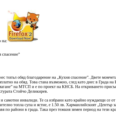
 на:
я спасение”
ес топъл обяд благодарение на „Кухня спасение”. Двете момчета,
платно на обяд. Това стана възможно, след като днес в Града на 
агане” на МТСП и е по проект на КНСБ. На откриването присъс
ктурата Стойчо Деликирев.
и и самотни инвалиди. Те са избрани като крайно нуждаещи се о
ително топла супа и ястие, е 1.50 лв. Харманлийският „Център з
вя по райони в града. Така през тежкия зимен период на тези к