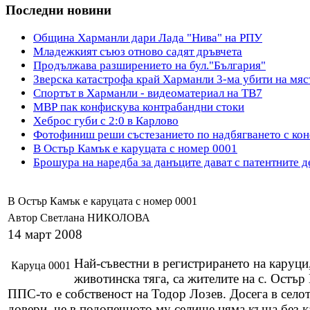
Последни новини
Община Харманли дари Лада "Нива" на РПУ
Младежкият съюз отново садят дръвчета
Продължава разширението на бул."България"
Зверска катастрофа край Харманли 3-ма убити на мяс
Спортът в Харманли - видеоматериал на ТВ7
МВР пак конфискува контрабандни стоки
Хеброс губи с 2:0 в Карлово
Фотофиниш реши състезанието по надбягването с кон
В Остър Камък е каруцата с номер 0001
Брошура на наредба за данъците дават с патентните 
В Остър Камък е каруцата с номер 0001
Автор Светлана НИКОЛОВА
14 март 2008
Най-съвестни в регистрирането на каруц
Каруца 0001
животинска тяга, са жителите на с. Остъ
ППС-то е собственост на Тодор Лозев. Досега в село
довери, че в подопечното му селище няма къща без к