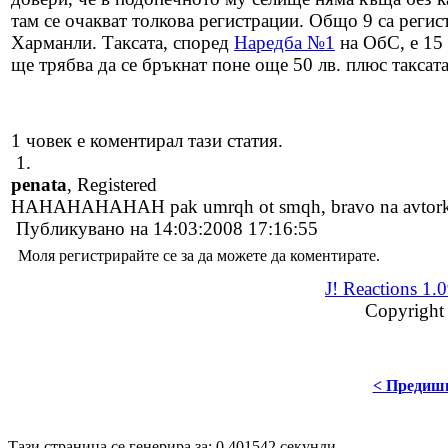
там се очакват толкова регистрации. Общо 9 са регис
Харманли. Таксата, според
Наредба №1
на ОбС, е 15 
ще трябва да се бръкнат поне още 50 лв. плюс таксат
1 човек е коментирал тази статия.
1.
penata
, Registered
HAHAHAHAHAH pak umrqh ot smqh, bravo na avtorkata 
Публикувано на 14:03:2008 17:16:55
Моля регистрирайте се за да можете да коментирате.
J! Reactions 1.
Copyright
< Предиш
Disigned by
Mpire Web Deisgn
© 20
Тази страница се генерира за: 0,401542 секунди