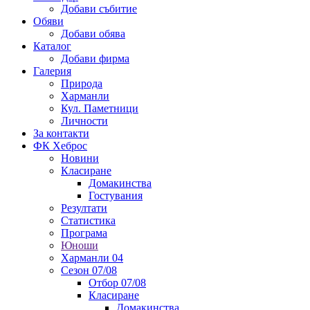
Добави събитие
Обяви
Добави обява
Каталог
Добави фирма
Галерия
Природа
Харманли
Кул. Паметници
Личности
За контакти
ФК Хеброс
Новини
Класиране
Домакинства
Гостувания
Резултати
Статистика
Програма
Юноши
Харманли 04
Сезон 07/08
Отбор 07/08
Класиране
Домакинства