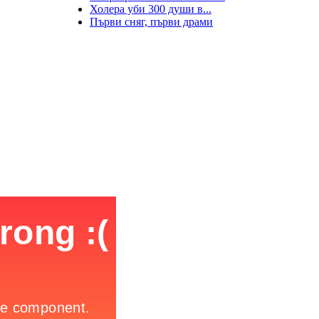
Холера уби 300 души в...
Първи сняг, първи драми