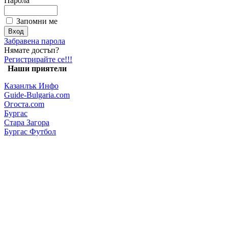
Парола
Запомни ме
Забравена парола
Нямате достъп?
Регистрирайте се!!!
Наши приятели
Казанлък Инфо
Guide-Bulgaria.com
Огоста.com
Бургас
Стара Загора
Бургас Футбол