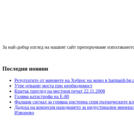
За най-добър изглед на нашият сайт препоръчваме използването
Последни новини
Резултатите от мачовете на Хеброс на живо в harmanli-bg
Утре отварят моста при необходимост
Кратък преглед на местния печат 22.11.2008
Голяма катастрофа на Е-80
Фалшив сигнал за горяща цистерна спря пътническите вл
Дадоха на концесия находището за индустриални минера
Изворово