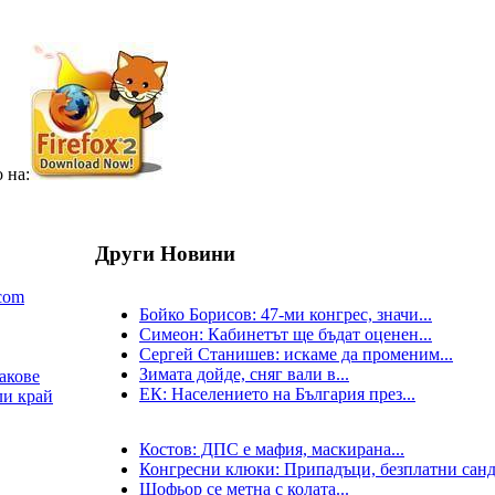
 на:
Други Новини
.com
Бойко Борисов: 47-ми конгрес, значи...
Симеон: Кабинетът ще бъдат оценен...
Сергей Станишев: искаме да променим...
Зимата дойде, сняг вали в...
акове
ЕК: Населението на България през...
ли край
Костов: ДПС е мафия, маскирана...
Конгресни клюки: Припадъци, безплатни санд
Шофьор се метна с колата...