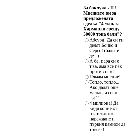
За боклука - II !
Мнението ви за
предложената
сделка "4 млн. за
Харманли срещу
50000 тонa бали"?
Абсурд! Да си ги
делят Бойко и
Серго! (балите
де...)
А бе, пара си е
т'ва, ама все пак -
против съм!
Нямам мнение!
Топло, топло...
Ако дадат още
малко - аз съм
"за"!
4 милиона! Да
видя копие от
платежното
нареждане и
първия камион да
тръгва!