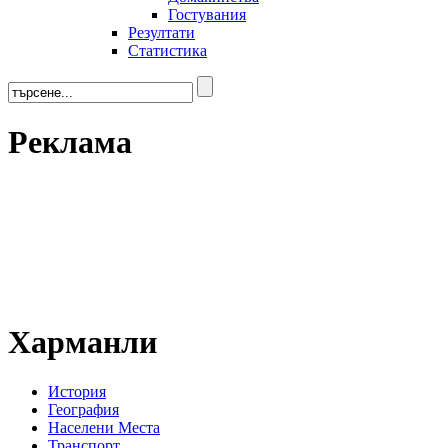
Гостувания
Резултати
Статистика
Реклама
Харманли
История
География
Населени Места
Транспорт