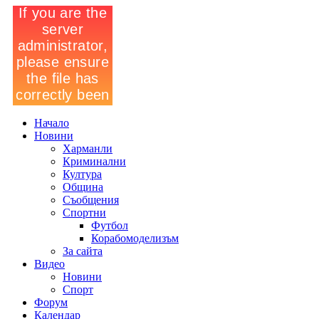
Начало
Новини
Харманли
Криминални
Култура
Община
Съобщения
Спортни
Футбол
Корабомоделизъм
За сайта
Видео
Новини
Спорт
Форум
Календар