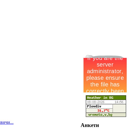
вичи...
Анкети