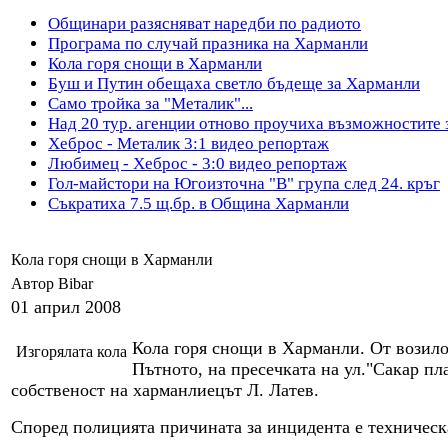
Общинари разясняват наредби по радиото
Програма по случай празника на Харманли
Кола горя снощи в Харманли
Буш и Путин обещаха светло бъдеще за Харманли
Само тройка за "Металик"...
Над 20 тур. агенции отново проучиха възможностите 
Хеброс - Металик 3:1 видео репортаж
Любимец - Хеброс - 3:0 видео репортаж
Гол-майстори на Югоизточна "В" група след 24. кръг
Съкратиха 7.5 щ.бр. в Община Харманли
Кола горя снощи в Харманли
Автор Bibar
01 април 2008
Кола горя снощи в Харманли. От возило
Изгорялата кола
Пътното, на пресечката на ул."Сакар пла
собственост на харманлиецът Л. Латев.
Според полицията причината за инцидента е техническ