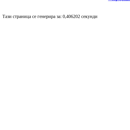
Disigned by
Mpire Web Deisgn
© 20
Тази страница се генерира за: 0,406202 секунди