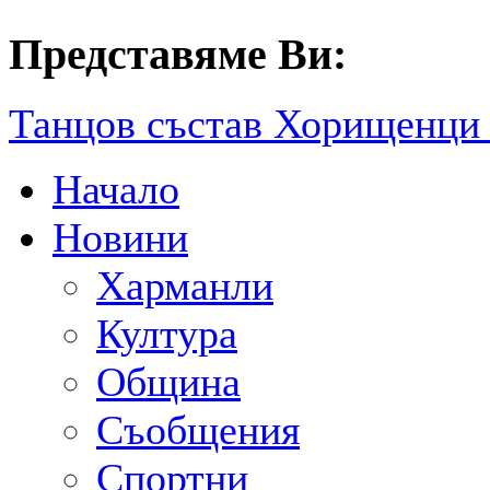
Представяме Ви:
Танцов състав Хорищенц
Начало
Новини
Харманли
Култура
Община
Съобщения
Спортни