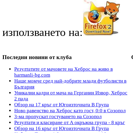
използването на:
Последни новини от клуба
Резултатите от мачовете на Хеброс на живо в
harmanli-bg.com
Наше момче сред най-добрите млади футболисти в
България
Уникални кадри от мача на Герганин Извор, Хеброс
2 пада
Обзор на 17 кръг от Югоизточната В Група
Ново равенство на Хеброс като гост, 0:0 в Созопол
3-ма пропускат гостуването на Созопол
Резултати и класиране от А окръжна група - 8 кръг
Обзор на 16 кръг от Югоизточната В Група