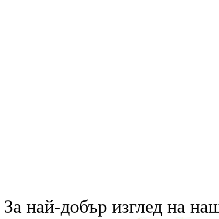
За най-добър изглед на на