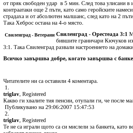
от пряк свободен удар в 5 мин. След това улисани в 
контраатаки още 2 пъти, като само геройските намеси 
страдаха и от абсолютен малшанс, след като на 2 път
Така Хеброс остана на 4-о място.
Свиленград - Орестеада 3:1
Ма
Свиленград - Ветерани
бившите граничари Кючуков изп
3:1. Така Свиленград развали настроението на домаки
Всичко завършва добре, когато завършва с банке
Читателите ни са оставили 4 коментара.
1.
triglav
, Registered
Какво ги хвалите тия пенсии, отупали ги, че после 
Публикувано на 29:06:2007 15:47:53
2.
triglav
, Registered
Те не са играли щото са си мислели за банкета, като 