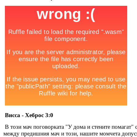
Висса - Хеброс 3:0
В този мач поговорката "У дома и стените помагат" 
между предишния мач и този, нашите момчета допусна