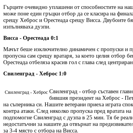
Гърците очевидно уплашени от способностите на наши
може поне един гръцки отбор да се класира на финал
срещу Хеброс и Орестеада срещу Висса. Двубоите бях
изпълняваха дузпи.
Висса - Орестеада 0:1
Мачът беше изключително динамичен с пропуски и пр
пропусна сам срещу вратаря, за което целия отбор бе
Орестеада отбеляза красив гол с глава след центрира
Свиленград - Хеброс 1:0
Свиленград - отбор съставен глав
Свиленград - Хеброс
бившия президент на Хеброс - Пет
на съперника си. Нашите ветерани приеха играта спок
контра атаки. След няколко пропуска пред вратата на 
подпомогне Свиленград с дузпа в 25 мин. Тя бе реал
недостатъчни за нашите да отвърнат на предизвикате
за 3-4 място с отбора на Висса.