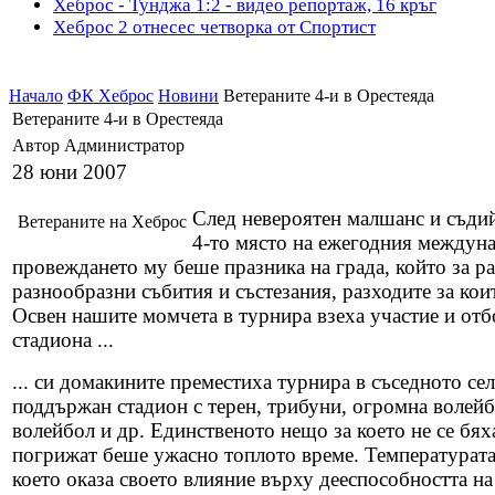
Хеброс - Тунджа 1:2 - видео репортаж, 16 кръг
Хеброс 2 отнесес четворка от Спортист
Начало
ФК Хеброс
Новини
Ветераните 4-и в Орестеяда
Ветераните 4-и в Орестеяда
Автор Администратор
28 юни 2007
След невероятен малшанс и съди
Ветераните на Хеброс
4-то място на ежегодния междуна
провеждането му беше празника на града, който за ра
разнообразни събития и състезания, разходите за кои
Освен нашите момчета в турнира взеха участие и отб
стадиона ...
... си домакините преместиха турнира в съседното се
поддържан стадион с терен, трибуни, огромна волейбо
волейбол и др. Единственото нещо за което не се бях
погрижат беше ужасно топлото време. Температурата 
което оказа своето влияние върху дееспособността на