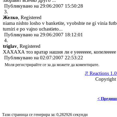
забравят всичко друго ...
Публикувано на 29:06:2007 15:50:28
3.
Желко
, Registered
niama nishto losho v banketite, vyobshte ne gi vinia futbol
turniri e po vajno uchastieto...
Публикувано на 29:06:2007 18:12:01
4.
triglav
, Registered
ХАХАХА тоз вратар нашия ли е уеееееее, копелеееее
Публикувано на 02:07:2007 22:53:22
Моля регистрирайте се за да можете да коментирате.
J! Reactions 1.
Copyright
< Предиш
Disigned by
Hristo Genev
© 2008
Тази страница се генерира за: 0,282926 секунди