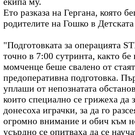
екипа му.
Ето разказа на Гергана, която б
родителите на Гошко в Детската
"Подготовката за операцията ST
точно в 7:00 сутринта, както б
момченце беше свалено от стаят
предоперативна подготовка. Пъ
уплаши от непознатата обстановк
които специално се грижеха да з
донесоха играчки, за да го разсе
огромно внимание и обич към не
усърдно се опитваха да се науча