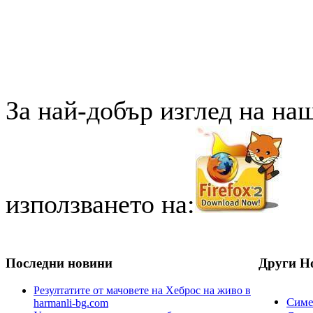
За най-добър изглед на на
използването на:
Последни новини
Други Н
Резултатите от мачовете на Хеброс на живо в
Симео
harmanli-bg.com