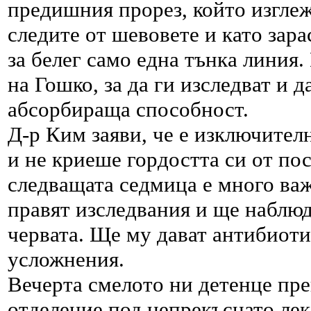
предишния прорез, който изглеж
следите от шевовете и като зар
за белег само една тънка линия.
на Гошко, за да ги изследват и д
абсорбираща способност.
Д-р Ким заяви, че е изключител
и не криеше гордостта си от пос
следващата седмица е много ва
правят изследвания и ще наблюд
червата. Ще му дават антибиотик
усложнения.
Вечерта смелото ни детенце пре
отделение под непрекъснато ле