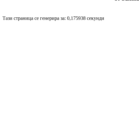
Disigned by
Hristo Genev
© 2008
Тази страница се генерира за: 0,175938 секунди