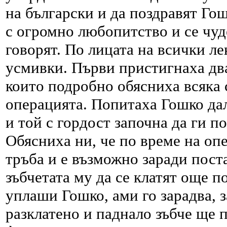
на български и да поздравят Гош
с огромно любопитство и се чу
говорят. По лицата на всички ле
усмивки. Първи пристигнаха дв
които подробно обясниха всяка 
операцията. Попитаха Гошко дал
и той с гордост започна да ги по
Обясниха ни, че по време на оп
тръба и е възможно заради пост
зъбчетата му да се клатят още п
уплаши Гошко, ами го зарадва, з
разклатено и паднало зъбче ще 