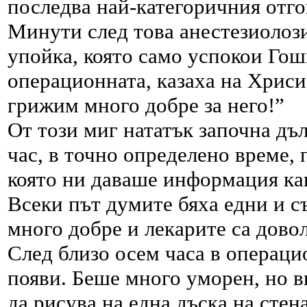
последва най-категоричния отг
Минути след това анестезиолоз
упойка, която само успокои Гош
операционната, казаха на Хриси
грижим много добре за него!”
От този миг нататък започна дъл
час, в точно определено време, 
която ни даваше информация ка
Всеки път думите бяха едни и с
много добре и лекарите са довол
След близо осем часа в операцио
появи. Беше много уморен, но 
да рисува на една дъска на стена