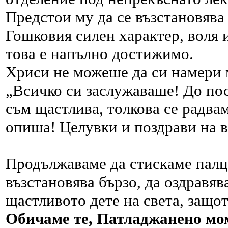
Предстои му да се възстановява 
Гошковия силен характер, воля 
това е напълно достижимо.
Хриси не можеше да си намери 
„Всичко си заслужаваше! До по
съм щастлива, толкова се радвам
опиша! Целувки и поздрави на 
Продължаваме да стискаме палци
възстановява бързо, да оздравява
щастливото дете на света, защот
Обичаме те, Патладжанено мо