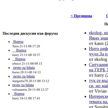
< Предишна
П
ekolog, к
Последни дискусии във форума
Явно знае
Варна
от kaun (
Taiss 21-11-08 17:20
Нито реф
Варна
чудо.За ед
harry 21-11-08 16:57
от ekolog
Варна
a4ince 21-11-08 09:15
Ситуацият
nesto za bilata
на ГЕРБ 
6sens 20-11-08 14:13
от harry 
nesto za bilata
тук се въ
margarita76 20-11-08 13:12
nesto za bilata
си, но май
valiamartin 20-11-08 12:57
от Vivian
Варна
Интересно
harry 19-11-08 17:41
темата на.
от Sunshi