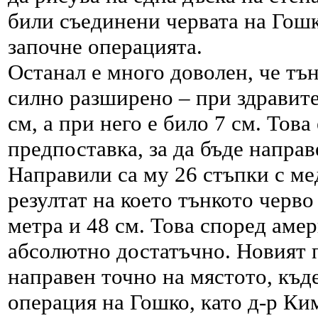
били съединени червата на Гошк
започне операцията.
Останал е много доволен, че тъ
силно разширено – при здравите
см, а при него е било 7 см. Това
предпоставка, за да бъде напра
Направили са му 26 стъпки с ме
резултат на което тънкото черво
метра и 48 см. Това според аме
абсолютно достатъчно. Новият п
направен точно на мястото, къд
операция на Гошко, като д-р Ким