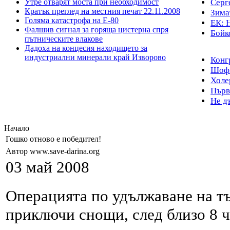
Утре отварят моста при необходимост
Серг
Кратък преглед на местния печат 22.11.2008
Зимат
Голяма катастрофа на Е-80
ЕК: Н
Фалшив сигнал за горяща цистерна спря
Бойко
пътническите влакове
Дадоха на концесия находището за
индустриални минерали край Изворово
Конг
Шофьо
Холе
Първ
Не д
Начало
Гошко отново е победител!
Автор www.save-darina.org
03 май 2008
Операцията по удължаване на т
приключи снощи, след близо 8 ч