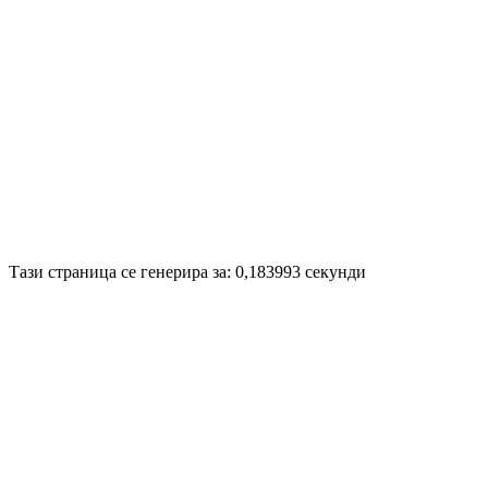
Disigned by
Hristo Genev
© 2008
Тази страница се генерира за: 0,183993 секунди