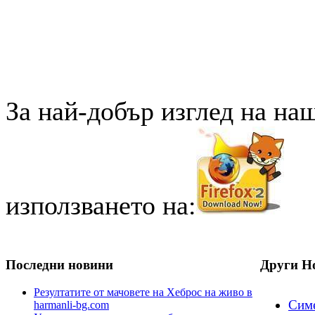
За най-добър изглед на на
използването на:
Последни новини
Други Н
Резултатите от мачовете на Хеброс на живо в
Симе
harmanli-bg.com