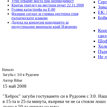
Утре отварят моста при необходимост
Серг
Кратък преглед на местния печат 22.11.2008
Зима
Голяма катастрофа на Е-80
ЕК: 
Фалшив сигнал за горяща цистерна спря
Бойк
пътническите влакове
Дадоха на концесия находището за
индустриални минерали край Изворово
Конг
санд
Шофь
Холе
Първ
Не д
Начало
Загуба с 3:0 в Рудозем
Автор Bibar
15 май 2008
"Хеброс" загуби гостуването си в Рудозем с 3:0. На
в 15-та и 25-та минута, въпреки че не са стояли лошо
дузпа в 50-та минута на мача.