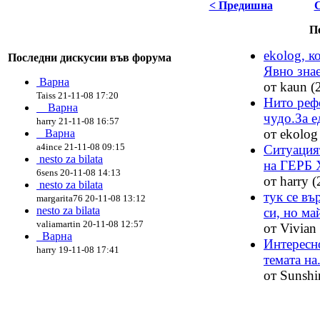
< Предишна
П
ekolog, к
Последни дискусии във форума
Явно знае
Варна
от kaun (
Taiss 21-11-08 17:20
Нито реф
Варна
чудо.За ед
harry 21-11-08 16:57
от ekolog
Варна
a4ince 21-11-08 09:15
Ситуацият
nesto za bilata
на ГЕРБ 
6sens 20-11-08 14:13
от harry 
nesto za bilata
тук се въ
margarita76 20-11-08 13:12
nesto za bilata
си, но май
valiamartin 20-11-08 12:57
от Vivian
Варна
Интересно
harry 19-11-08 17:41
темата на.
от Sunshi