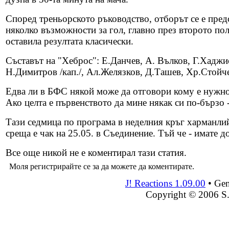
Според треньорското ръководство, отборът се е пред
няколко възможности за гол, главно през второто пол
оставила резултата класически.
Съставът на "Хеброс": Е.Данчев, А. Вълков, Г.Хадж
Н.Димитров /кап./, Ал.Желязков, Д.Ташев, Хр.Стойче
Едва ли в БФС някой може да отговори кому е нужно 
Ако целта е първенството да мине някак си по-бързо 
Тази седмица по програма в неделния кръг харманли
среща е чак на 25.05. в Съединение. Тъй че - имате д
Все още никой не е коментирал тази статия.
Моля регистрирайте се за да можете да коментирате.
J! Reactions 1.09.00
•
Gen
Copyright © 2006 S