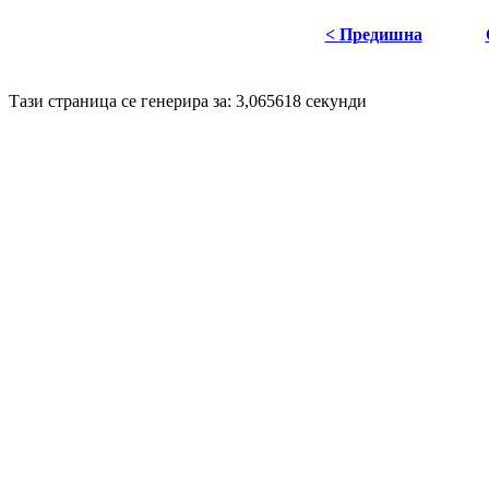
< Предишна
Disigned by
Hristo Genev
© 2008
Тази страница се генерира за: 3,065618 секунди