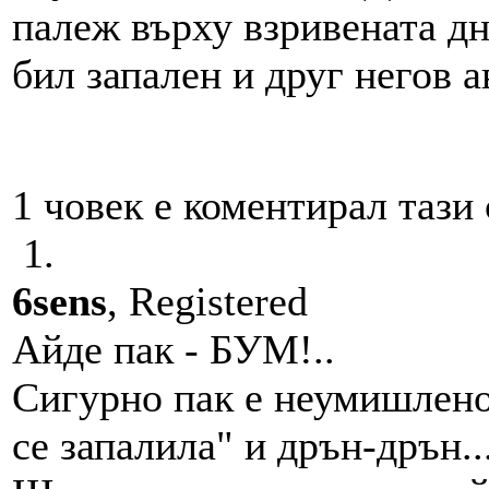
палеж върху взривената дне
бил запален и друг негов 
1 човек е коментирал тази 
1.
6sens
, Registered
Айде пак - БУМ!..
Сигурно пак е неумишлено?
се запалила" и дрън-дрън..