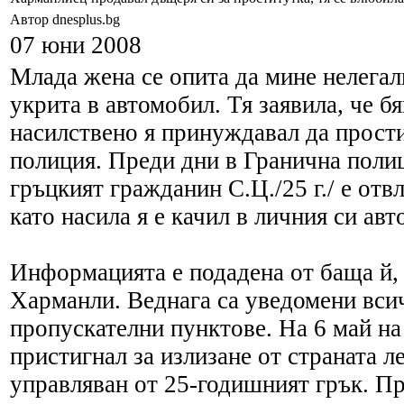
Автор dnesplus.bg
07 юни 2008
Млада жена се опита да мине нелегал
укрита в автомобил. Тя заявила, че бя
насилствено я принуждавал да прост
полиция. Преди дни в Гранична полиц
гръцкият гражданин С.Ц./25 г./ е отвл
като насила я е качил в личния си ав
Информацията е подадена от баща й,
Харманли. Веднага са уведомени вси
пропускателни пунктове. На 6 май 
пристигнал за излизане от страната 
управляван от 25-годишният грък. П