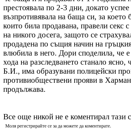
престоявала по 2-3 дни, докато успее
възпротивявала на баща си, за което
които била продавана, правели секс с 
на никого досега, защото се страхува
продадена по същия начин на гръцкия
влюбила в него. Дори споделила, че е
хода на разследването станало ясно,
Б.И., има образувани полицейски про
противиобществени прояви в Харманл
продължава.
Все още никой не е коментирал тази с
Моля регистрирайте се за да можете да коментирате.