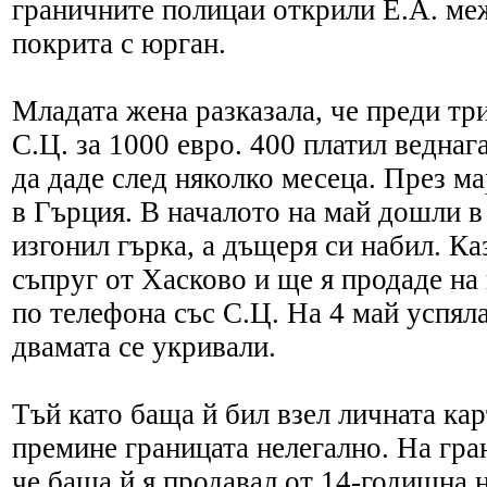
граничните полицаи открили Е.А. меж
покрита с юрган.
Младата жена разказала, че преди тр
С.Ц. за 1000 евро. 400 платил веднаг
да даде след няколко месеца. През ма
в Гърция. В началото на май дошли в
изгонил гърка, а дъщеря си набил. Каз
съпруг от Хасково и ще я продаде на 
по телефона със С.Ц. На 4 май успяла
двамата се укривали.
Тъй като баща й бил взел личната кар
премине границата нелегално. На гра
че баща й я продавал от 14-годишна 