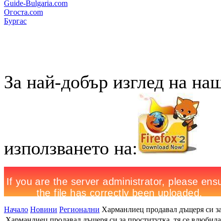
Guide-Bulgaria.com
Огоста.com
Бургас
За най-добър изглед на на
използването на:
Начало
Новини
Регионални
Харманлиец продавал дъщеря си за 
Харманлиец продавал дъщеря си за проститутка, тя се влюбила