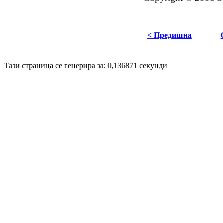
< Предишна
Disigned by
Hristo Genev
© 2009
Тази страница се генерира за: 0,136871 секунди