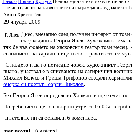
Начало
Новини
Култура
Почина един от най-известните ни съг
Почина един от най-известните ни съграждани - художникът Г
Автор Христо Генев
29 януари 2009
Днес, внезапно след получен инфаркт от този 
Г. Янев
съграждани - Георги Янев. Художникът има за
тях бе във фоайето на хасковския театър този месец.
съзнанието на харманлийци и със страхотното си чув
"Откъдето и да го погледне човек, художникът Георги
пиано, участвал е в списването на сатиричния вестник
Михаил Белчев и Гриша Трифонов създали харманлийс
очерка си поетът Георги Николов
.
Без Георги Янев определено Харманли ще е един по-с
Погребението ще се извърши утре от 16:00ч. в гроб
Читателите ни са оставили 6 коментара.
1.
marinovmt
, Registered