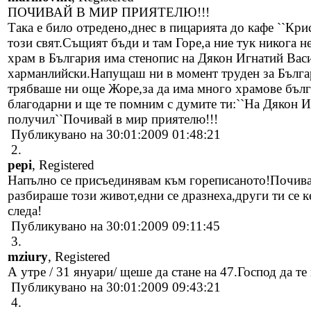
ПОЧИВАЙ В МИР ПРИЯТЕЛЮ!!!
Така е било отредено,днес в пицарията до кафе ``Кри
този свят.Същият бъди и там Горе,а ние тук никога н
храм в България има стенопис на Дякон Игнатий Вас
харманлийски.Напущаш ни в момент труден за Българ
трябваше ни още Жоре,за да има много храмове бъл
благодарни и ще те помним с думите ти:``На Дякон И
получил``Почивай в мир приятелю!!!
Публикувано на 30:01:2009 01:48:21
2.
pepi
, Registered
Напълно се присъединявам към гореписаното!Почива
разбираше този живот,едни се дразнеха,други ти се к
следа!
Публикувано на 30:01:2009 09:11:45
3.
mziury
, Registered
А утре / 31 януари/ щеше да стане на 47.Господ да те
Публикувано на 30:01:2009 09:43:21
4.