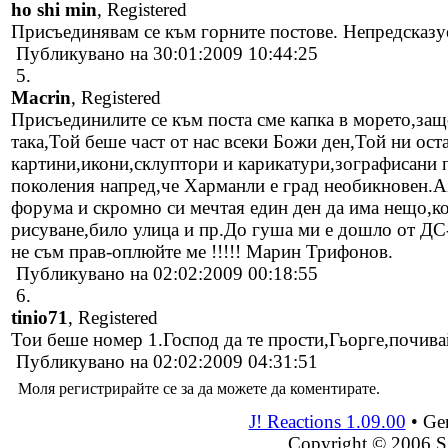
ho shi min
, Registered
Присъединявам се към горните постове. Непредсказуе
Публикувано на 30:01:2009 10:44:25
5.
Macrin
, Registered
Присъединилите се към поста сме капка в морето,за
така,Той беше част от нас всеки Божи ден,Той ни оста
картини,икони,склуптори и карикатури,зографисани 
поколения напред,че Харманли е град необикновен.Аз
форума и скромно си мечтая един ден да има нещо,ко
рисуване,било улица и пр.До гуша ми е дошло от Д
не съм прав-оплюйте ме !!!!! Марин Трифонов.
Публикувано на 02:02:2009 00:18:55
6.
tinio71
, Registered
Тои беше номер 1.Господ да те прости,Гьорге,почива
Публикувано на 02:02:2009 04:31:51
Моля регистрирайте се за да можете да коментирате.
J! Reactions 1.09.00
•
Gen
Copyright © 2006 S