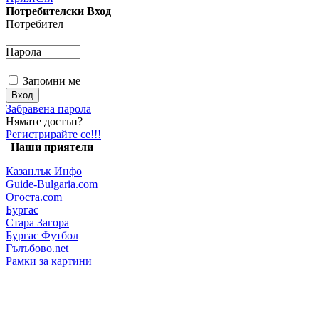
Потребителски Вход
Потребител
Парола
Запомни ме
Забравена парола
Нямате достъп?
Регистрирайте се!!!
Наши приятели
Казанлък Инфо
Guide-Bulgaria.com
Огоста.com
Бургас
Стара Загора
Бургас Футбол
Гълъбово.net
Рамки за картини