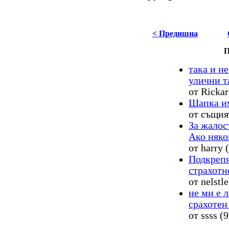
< Предишна
П
така и н
улични т
от Rickar
Шапка им
от същият
За жалос
Ако някой
от harry 
Подкрепя
страхотно
от nelstl
не ми е 
срахотен 
от ssss (