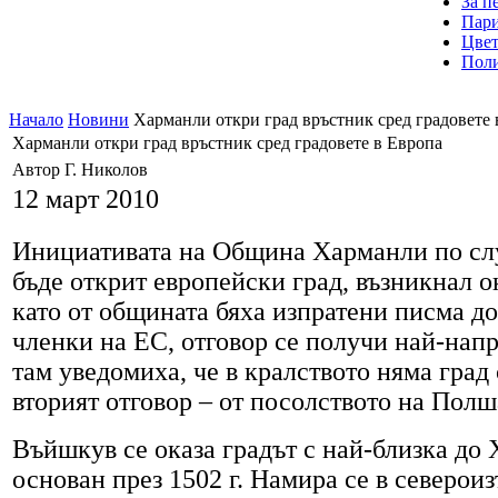
За пе
Пари
Цвет
Поли
Начало
Новини
Харманли откри град връстник сред градовете 
Харманли откри град връстник сред градовете в Европа
Автор Г. Николов
12 март 2010
Инициативата на Община Харманли по слу
бъде открит европейски град, възникнал ок
като от общината бяха изпратени писма до
членки на ЕС, отговор се получи най-напр
там уведомиха, че в кралството няма град
вторият отговор – от посолството на Полша
Въйшкув се оказа градът с най-близка до
основан през 1502 г. Намира се в северои