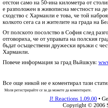
отстои само на 50-ина километра от стол
е разположен в живописна местност на дес
сходство с Харманли е това, че той набро
колкото сега са и жителите на града на Бе
От полското посолство в София след раз
отговориха, че от управата на полския гр
бъдат осъществени дружески връзки с че
Харманли.
Повече информация за град Вьйшкув:
www
Все още никой не е коментирал тази стати
Моля регистрирайте се за да можете да коментирате.
J! Reactions 1.09.00
•
Ge
Copyright © 2006 