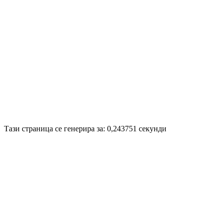
Disigned by
Hristo Genev
© 2010
Тази страница се генерира за: 0,243751 секунди