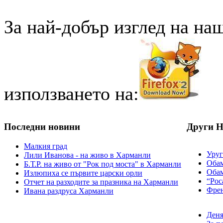
За най-добър изглед на на
използването на:
Последни новини
Други 
Малкия град
Уруг
Лили Иванова - на живо в Харманли
Обам
Б.Т.Р. на живо от "Рок под моста" в Харманли
Обам
Излюпиха се първите царски орли
“Рос
Отчет на разходите за празника на Харманли
Френ
Ивана раздруса Харманли
Деня