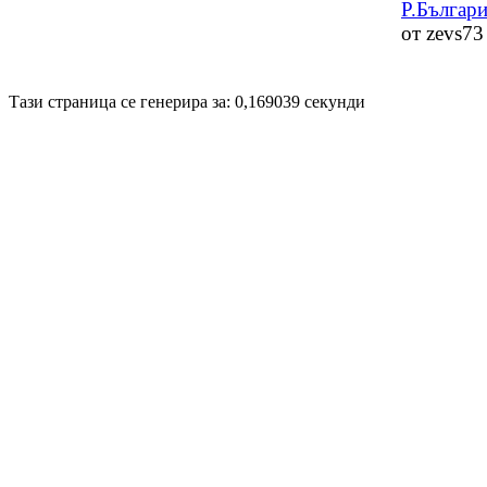
Р.Българи
от zevs73 
Disigned by
Hristo Genev
© 2009
Тази страница се генерира за: 0,169039 секунди