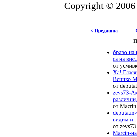
Copyright © 2006
< Предишна
П
браво на 
са на вис..
от усмивка
Ха! Глася
Всичко Ма
от deputat
zevs73-Ам
различни,
от Macrin 
deputatin
видим и..
от zevs73 
Marcin-на