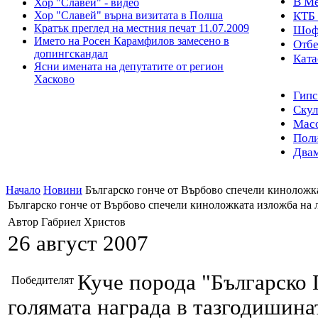
В Ме
Хор "Славей" - видео
Хор "Славей" върна визитата в Полша
КТБ 
Кратък преглед на местния печат 11.07.2009
Шофь
Името на Росен Карамфилов замесено в
Отбе
допингскандал
Ката
Ясни имената на депутатите от регион
Хасково
Гипс
Скул
Масо
Поли
Двам
Начало
Новини
Българско гонче от Върбово спечели киноложк
Българско гонче от Върбово спечели киноложката изложба на 
Автор Габриел Христов
26 август 2007
Куче порода "Българско 
Победителят
голямата награда в тазгодишина