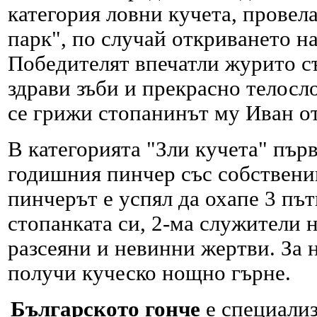
категория ловни кучета, провел
парк", по случай откриването на
Победителят впечатли журито съ
здрави зъби и прекрасно телосл
се грижи стопанинът му Иван от
В категорията "Зли кучета" първ
годишния пинчер със собствени
пинчерът е успял да охапе 3 път
стопанката си, 2-ма служители 
разсеяни и невинни жертви. За 
получи куческо нощно гърне.
Българското гонче
е специализ