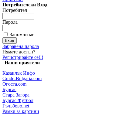
Потребителски Вход
Потребител
Парола
Запомни ме
Забравена парола
Нямате достъп?
Регистрирайте се!!!
Наши приятели
Казанлък Инфо
Guide-Bulgaria.com
Огоста.com
Бургас
Стара Загора
Бургас Футбол
Гълъбово.net
Рамки за картини