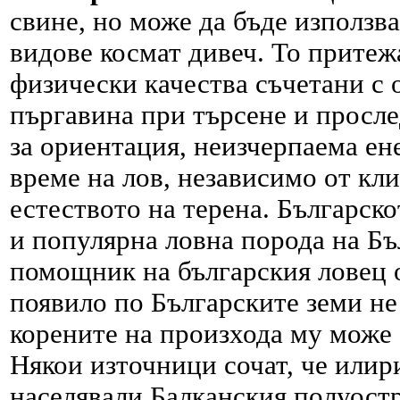
свине, но може да бъде използва
видове космат дивеч. То притеж
физически качества съчетани с 
пъргавина при търсене и просле
за ориентация, неизчерпаема ен
време на лов, независимо от кл
естеството на терена. Българско
и популярна ловна порода на Бъ
помощник на българския ловец о
появило по Българските земи не 
корените на произхода му може 
Някои източници сочат, че илири
населявали Балканския полуостр