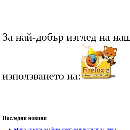
За най-добър изглед на на
използването на:
Последни новини
Миро Гумата разбива конкуренцията при Слави