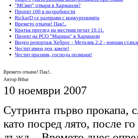
"МСвят" отваря в Харманли?
Проект 100 в подробности
RickarD се разправи с конкуренцията
Времето откачи! Пак!..
Кратък преглед на местния печат 10.11.
Проект на РСО "Марица" в Харманли
Видео репортаж Хеброс - Металик 2:2 - юноши ст.въз
Честит имен ден, кмете!
Честит празник, господа полицаи!
Времето откачи! Пак!..
Автор Bibar
10 ноември 2007
Сутринта първо прокапа, с
като посред лято, после го 
дъжд... Времето днес опре