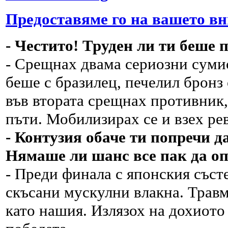
Предоставяме го на вашето в
- Честито! Труден ли ти беше
- Срещнах двама сериозни суми
беше с бразилец, печелил бронз
във втората срещнах противник,
пъти. Мобилизирах се и взех ре
- Контузия обаче ти попречи да
Нямаше ли шанс все пак да о
- Преди финала с японския състе
скъсани мускулни влакна. Травм
като нашия. Излязох на дохиото