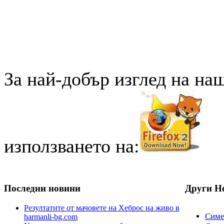
За най-добър изглед на на
използването на:
Последни новини
Други Н
Резултатите от мачовете на Хеброс на живо в
Симео
harmanli-bg.com