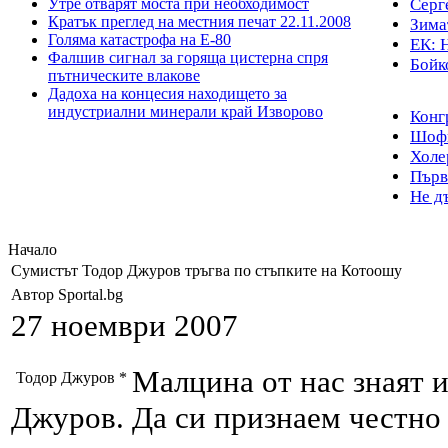
Утре отварят моста при необходимост
Серг
Кратък преглед на местния печат 22.11.2008
Зимат
Голяма катастрофа на Е-80
ЕК: Н
Фалшив сигнал за горяща цистерна спря
Бойко
пътническите влакове
Дадоха на концесия находището за
индустриални минерали край Изворово
Конг
Шофьо
Холе
Първ
Не д
Начало
Сумистът Тодор Джуров тръгва по стъпките на Котоошу
Автор Sportal.bg
27 ноември 2007
Малцина от нас знаят и
Тодор Джуров *
Джуров. Да си признаем честно 