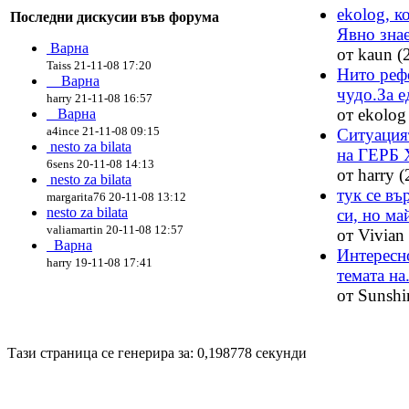
ekolog, к
Последни дискусии във форума
Явно знае
Варна
от kaun (
Taiss 21-11-08 17:20
Нито реф
Варна
чудо.За ед
harry 21-11-08 16:57
от ekolog
Варна
a4ince 21-11-08 09:15
Ситуацият
nesto za bilata
на ГЕРБ 
6sens 20-11-08 14:13
от harry 
nesto za bilata
тук се въ
margarita76 20-11-08 13:12
nesto za bilata
си, но май
valiamartin 20-11-08 12:57
от Vivian
Варна
Интересно
harry 19-11-08 17:41
темата на.
от Sunshi
Disigned by
Hristo Genev
© 2008
Тази страница се генерира за: 0,198778 секунди