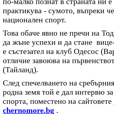
по-малко познат в страната ни е
практикува - сумото, въпреки че
национален спорт.
Това обаче явно не пречи на Тод
да жъне успехи и да стане виц
е състезател на клуб Одесос (Ва
отличие завоюва на първенствот
(Тайланд).
След спечелването на сребърния
родна земя той е дал интервю з
спорта, поместено на сайтoвете
chernomore.bg
.