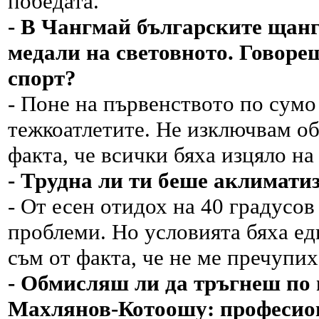
победата.
- В Чангмай българските щанг
медали на световното. Говореш
спорт?
- Поне на първенството по сумо
тежкоатлетите. Не изключвам об
факта, че всички бяха изцяло на
- Трудна ли ти беше аклимати
- От есен отидох на 40 градусов
проблеми. Но условията бяха ед
съм от факта, че не ме пречупих
- Обмисляш ли да тръгнеш по
Махлянов-Котоошу: професио