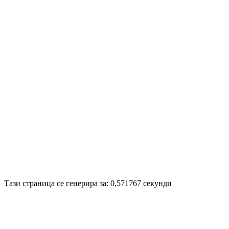
Disigned by
Mpire Web Deisgn
© 20
Тази страница се генерира за: 0,571767 секунди