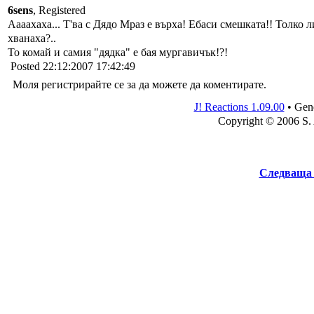
6sens
, Registered
Аааахаха... Т'ва с Дядо Мраз е върха! Ебаси смешката!! Толко л
хванаха?..
То комай и самия "дядка" е бая мургавичък!?!
Posted 22:12:2007 17:42:49
Моля регистрирайте се за да можете да коментирате.
J! Reactions 1.09.00
•
Gene
Copyright © 2006 S.
Следваща