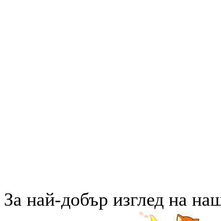
За най-добър изглед на на