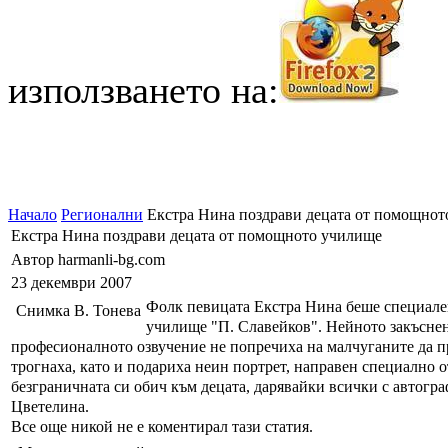
използването на:
Начало
Регионални
Екстра Нина поздрави децата от помощнот
Екстра Нина поздрави децата от помощното училище
Автор harmanli-bg.com
23 декември 2007
Фолк певицата Екстра Нина беше специален
Снимка В. Тонева
училище "П. Славейков". Нейното закъснени
професионалното озвучение не попречиха на малчуганите да пре
трогнаха, като и подариха неин портрет, направен специално 
безграничната си обич към децата, дарявайки всички с автогра
Цветелина.
Все още никой не е коментирал тази статия.