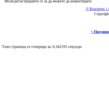
Моля регистрирайте се за да можете да коментирате.
J! Reactions 1
Copyrigh
< Предиш
Disigned by
Mpire Web Deisgn
© 20
Тази страница се генерира за: 0,342195 секунди