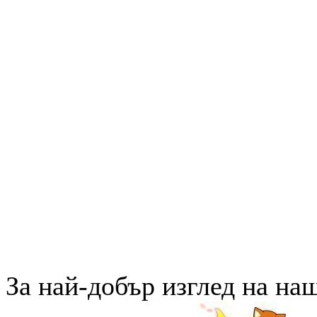
За най-добър изглед на на