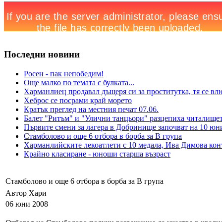
Последни новини
Росен - пак непобедим!
Още малко по темата с булката...
Харманлиец продавал дъщеря си за проститутка, тя се вл
Хеброс се посрами край морето
Кратък преглед на местния печат 07.06.
Балет "Ритъм" и "Улични танцьори" разцепиха читалище
Първите смени за лагера в Добринище започват на 10 юн
Стамболово и още 6 отбора в борба за В група
Харманлийските лекоатлети с 10 медала, Ива Димова кон
Крайно класиране - юноши старша възраст
Стамболово и още 6 отбора в борба за В група
Автор Хари
06 юни 2008