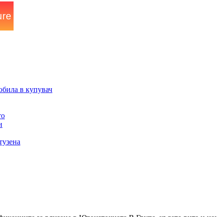
юбила в купувач
то
и
тузена