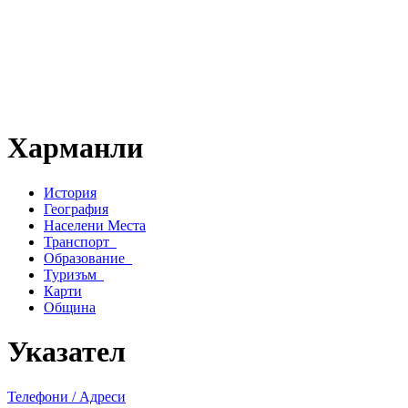
Харманли
История
География
Населени Места
Транспорт
Образование
Туризъм
Карти
Община
Указател
Телефони / Адреси