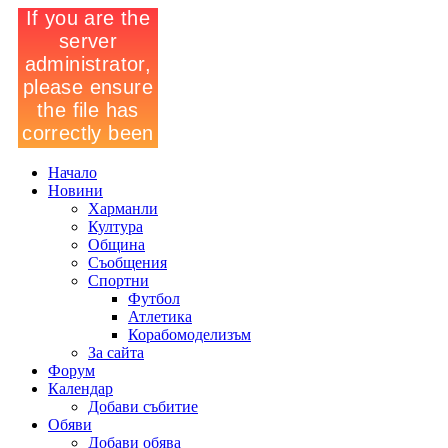
Начало
Новини
Харманли
Култура
Община
Съобщения
Спортни
Футбол
Атлетика
Корабомоделизъм
За сайта
Форум
Календар
Добави събитие
Обяви
Добави обява