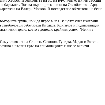
нашият Хеброс. Президентът на ЗС на БФС Митко Енчев съобщи
 на баражите. Тогава първоприемникът на Стамболово - Арда
 картотека на Валери Москов. В последствие обаче това не беше
-горната група, но и да играе в нея. За целта бяха изиграни
 за стамболовци отбелязаха Киряков, Конгалов и подвизаващия
актически зряло, което е донесло крайния успех. "Не ни е
Самуилово - зона Сливен, Созопол, Тунджа, Мадан и Ботев -
 почива в първия кръг на елиминациите и ще се включи