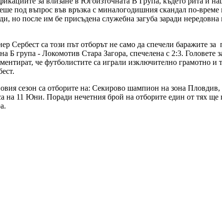
фикациите за влизане в Югоизточната В Група, където рита и 
 беше под въпрос във връзка с миналогодишния скандал по-време
ди, но после им бе присъдена служебна загуба заради нередовна
р Сербест са този път отборът не само да спечели баражите за по
 на Б група - Локомотив Стара Загора, спечелена с 2:3. Головете
оментират, че футболистите са играли изключително грамотно и т
ест.
овия сезон са отборите на: Секирово шампион на зона Пловдив, 
са на 11 Юни. Поради нечетния брой на отборите един от тях ще
а.