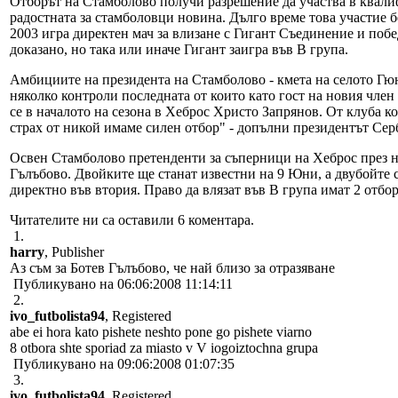
Отборът на Стамболово получи разрешение да участва в квали
радостната за стамболовци новина. Дълго време това участие
2003 игра директен мач за влизане с Гигант Съединение и побе
доказано, но така или иначе Гигант заигра във В група.
Амбициите на президента на Стамболово - кмета на селото Гюне
няколко контроли последната от които като гост на новия член
се в началото на сезона в Хеброс Христо Запрянов. От клуба к
страх от никой имаме силен отбор" - допълни президентът Серб
Освен Стамболово претенденти за съперници на Хеброс през н
Гълъбово. Двойките ще станат известни на 9 Юни, а двубойте 
директно във втория. Право да влязат във В група имат 2 отбор
Читателите ни са оставили 6 коментара.
1.
harry
, Publisher
Аз съм за Ботев Гълъбово, че най близо за отразяване
Публикувано на 06:06:2008 11:14:11
2.
ivo_futbolista94
, Registered
abe ei hora kato pishete neshto pone go pishete viarno
8 otbora shte sporiad za miasto v V iogoiztochna grupa
Публикувано на 09:06:2008 01:07:35
3.
ivo_futbolista94
, Registered