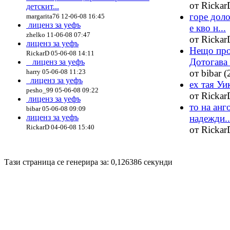
от Rickar
детскит...
горе доло
margarita76 12-06-08 16:45
лиценз за уефъ
е кво н...
zhelko 11-06-08 07:47
от Rickar
лиценз за уефъ
Нещо прот
RickarD 05-06-08 14:11
Дотогава -
лиценз за уефъ
harry 05-06-08 11:23
от bibar (
лиценз за уефъ
ех тая Уи
pesho_99 05-06-08 09:22
от Rickar
лиценз за уефъ
то на анг
bibar 05-06-08 09:09
лиценз за уефъ
надежди..
RickarD 04-06-08 15:40
от Rickar
Disigned by
Hristo Genev
© 2008
Тази страница се генерира за: 0,126386 секунди