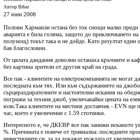
Автор Bibar
27 юни 2008
Полови Харманли остана без ток снощи малко преди
аварията е била голяма, защото до приключването на
полунощ) токът така и не дойде. Като резултат един
бая благословии.
От цялата дандания доволни останаха кръчмите и каф
без картина зрители от другия край на града.
Все пак - клиентите на електрокомпанията не могат да
последната към тях. Или към съдържанието на джобо
сърцераздирателните и настоятелни искания на обедн
погрижи за техния джоб, увеличавайки цената на еле
юли.Така клиентите на местния доставчик - EVN ще п
час, което е увеличение с 1.59 стотинки.
Интересното е, че ДКЕВР все пак занижи исканото у
%. Причината е повече от тривиална: последните про
инвестициите си, за да докажат нуждата от увеличение