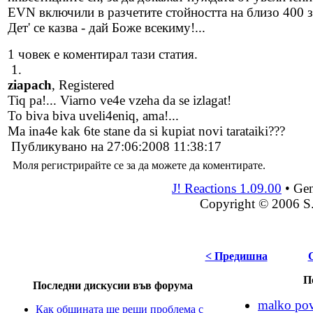
EVN включили в разчетите стойността на близо 400 з
Дет' се казва - дай Боже всекиму!...
1 човек е коментирал тази статия.
1.
ziapach
, Registered
Tiq pa!... Viarno ve4e vzeha da se izlagat!
To biva biva uveli4eniq, ama!...
Ma ina4e kak 6te stane da si kupiat novi tarataiki???
Публикувано на 27:06:2008 11:38:17
Моля регистрирайте се за да можете да коментирате.
J! Reactions 1.09.00
•
Gen
Copyright © 2006 S
< Предишна
П
Последни дискусии във форума
malko pov
Как общината ще реши проблема с