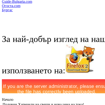
Guide-Bulgaria.com
Огоста.com
Бургас
За най-добър изглед на на
използването на:
Начало
Половин Харманли на свещи и нова цена на тока!