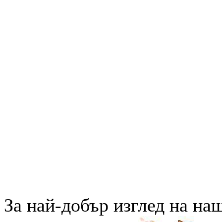
За най-добър изглед на на