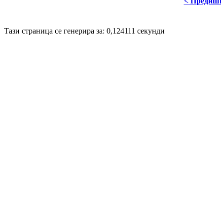
< Предиш
Disigned by
Hristo Genev
© 2008
Тази страница се генерира за: 0,124111 секунди