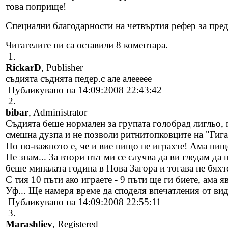
това поприще!
Специални благодарности на четвъртия рефер за пред
Читателите ни са оставили 8 коментара.
1.
RickarD
, Publisher
съдията съдията педер.с але алеееее
Публикувано на 14:09:2008 22:43:42
2.
bibar
, Administrator
Съдията беше нормален за групата голобрад лигльо, 
смешна дузпа и не позволи ритнитопковците на "Гигант
Но по-важното е, че и вие нищо не играхте! Ама нищо
Не знам... За втори път ми се случва да ви гледам д
беше миналата година в Нова Загора и тогава не бяхте
С тия 10 пъти ако играете - 9 пъти ще ги биете, ама я
Уф... Ще намеря време да споделя впечатления от вид
Публикувано на 14:09:2008 22:55:11
3.
Marashliev
, Registered