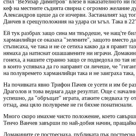
стил "ВеУизар Димитров" влезе в наказателното ни по
кеф на местните съдията свирна с огромно желание д
Александров щеше да се изчерви. Застаналият зад т
Данчев в срещуположния на удара си ъгъл. Така в 22', 
Ей тук разбрах защо сина ми твърдеше, че нащ'те били
харманлийци се оказаха "зелените", защото вместо да 
стъписаха, че така и не се сетиха какво да я правят та
нямаха да натиснат ошашавените ни играчи. Домакинит
гонеха, а нашите странно защо се подведоха по тая иг
в които успяваха да го направят си личеше, че "гиган
на полувремето харманлийци така и не заиграха така, 
На почивката явно Трифон Пачев се усети и им бе разя
Драголов и това веднага даде резултат. Още с началн
успешно, да "обръщат" играта, атаките следваха ту о
отзад, ама цяло полувреме не ги бяхме понатиснали.
Много скоро имахме чисто положение, което савърши
Тенчо Ванчев завърши по най-добия начин, пращайки 
Домакините се постреснаха, публиката пък постресна 