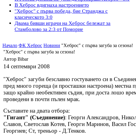
В Хеброс вдигнаха настроението
"Хеброс" с първа победа, бие Странджа с
класическото 3:0
Двама бивши играчи на Хеброс бележат за
Стамболово за 2:3 от Поморие
Начало
ФК Хеброс
Новини
"Хеброс" с първа загуба за сезона!
"Хеброс" с първа загуба за сезона!
Автор Bibar
14 септември 2008
"Хеброс" загуби безславно гостуването си в Съединен
пред много гореща (и просташки настроена) местна п
защо крайно необективен съдия, при доста лошо врем
проведени в почти пълен мрак.
Съставите на двата отбора:
"Гигант" (Съединение)
: Георги Александров, Нико
Славов, Светослав Котев, Георги Маринов, Васил Го
Георгиев; Ст, треньор - Д.Тенков.