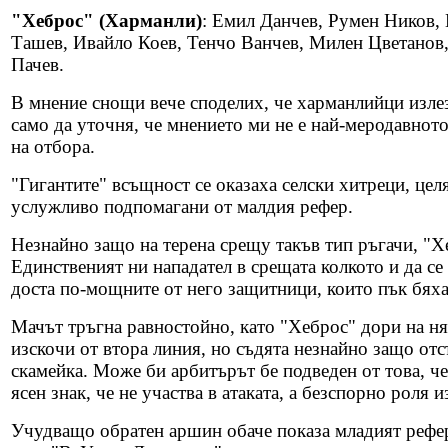
"Хеброс" (Харманли)
: Емил Данчев, Румен Ников,
Ташев, Ивайло Коев, Тенчо Ванчев, Милен Цветанов
Пачев.
В мнение снощи вече споделих, че харманлийци излез
само да уточня, че мнението ми не е най-меродавното
на отбора.
"Гигантите" всъщност се оказаха селски хитреци, цел
услужливо подпомагани от малдия рефер.
Незнайно защо на терена срещу такъв тип ръгачи, "
Единственият ни нападател в срещата колкото и да се
доста по-мощните от него защитници, които пък бяха
Мачът тръгна равностойно, като "Хеброс" дори на ня
изскочи от втора линия, но съдята незнайно защо отс
скамейка. Може би арбитърът бе подведен от това, ч
ясен знак, че не участва в атаката, а безспорно роля
Учудващо обратен аршин обаче показа младият рефер 