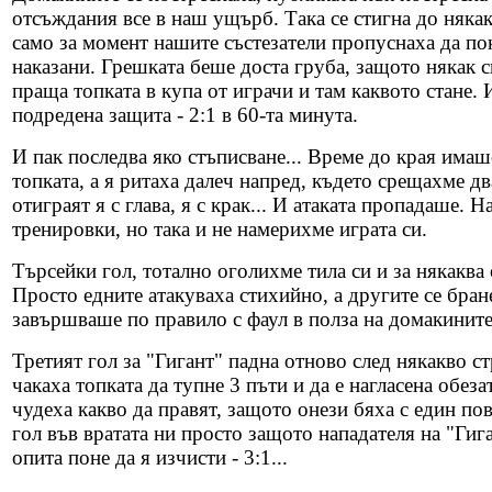
отсъждания все в наш ущърб. Така се стигна до няка
само за момент нашите състезатели пропуснаха да по
наказани. Грешката беше доста груба, защото някак с
праща топката в купа от играчи и там каквото стане. И
подредена защита - 2:1 в 60-та минута.
И пак последва яко стъписване... Време до края имаш
топката, а я ритаха далеч напред, където срещахме 
отиграят я с глава, я с крак... И атаката пропадаше.
тренировки, но така и не намерихме играта си.
Търсейки гол, тотално оголихме тила си и за някаква
Просто едните атакуваха стихийно, а другите се бран
завършваше по правило с фаул в полза на домакините
Третият гол за "Гигант" падна отново след някакво ст
чакаха топката да тупне 3 пъти и да е нагласена обез
чудеха какво да правят, защото онези бяха с един по
гол във вратата ни просто защото нападателя на "Гига
опита поне да я изчисти - 3:1...