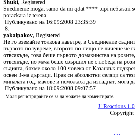
Shuki
, Registered
Suedinenie mogat samo da mi qdat **** tupi ne6tastni se
porazkara iz terena
Публикувано на 16:09:2008 23:35:39
8.
yakalpakov
, Registered
Не го вземайте толкова навътре, в Съединение съдиит
първото полувреме, второто по нищо не личеше че гиг
отвсякъде, това беше първото домакинства на розите
отвсякъде, но мача беше свършил не с победа на рози
съдията, бяхме около 100 човека от Казанлък подкре
освен 3-ма дъртаци. Прав си абсолютни селяци са тез
миналата год. мачове и неможаха да изпаднат, мога д
Публикувано на 18:09:2008 09:07:57
Моля регистрирайте се за да можете да коментирате.
J! Reactions 1.
Copyright