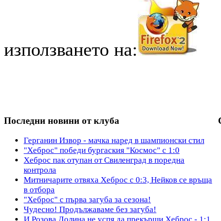
използването на:
Последни новини от клуба
Герганин Извор - мачка наред в шампионски стил
"Хеброс" победи бургаския "Космос" с 1:0
Хеброс пак отупан от Свиленград в поредна
контрола
Митничарите отвяха Хеброс с 0:3, Нейков се връща
в отбора
"Хеброс" с първа загуба за сезона!
Чудесно! Продължаваме без загуба!
И Розова Долина не успя да прекърши Хеброс - 1:1