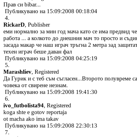
Прав си bibar...
Публикувано на 15:09:2008 00:18:04
4.
RickarD
, Publisher
еми нормално за мин год мача като се има предвид че
работа ... а колкото до днешния мач то просто и съди
засада макар че наш играч тръгна 2 метра зад защита
техен играч беше даван фал
Публикувано на 15:09:2008 04:25:19
5.
Marashliev
, Registered
Да Гурик и с теб съм съгласен...Второто полувреме са
човека от свирене незнам.
Публикувано на 15:09:2008 19:41:30
6.
ivo_futbolista94
, Registered
koga shte e gotov reportaja
ot macha ako ima takav
Публикувано на 15:09:2008 22:30:13
7.