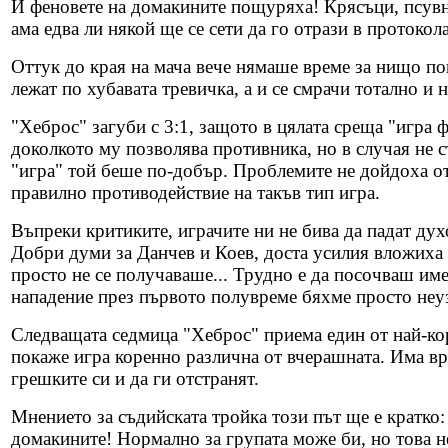
И феновете на домакините пощуряха! Крясъци, псувни
ама едва ли някой ще се сети да го отрази в протокола
Оттук до края на мача вече нямаше време за нищо пов
лежат по хубавата тревичка, а и се смрачи тотално и
"Хеброс" загуби с 3:1, защото в цялата среща "игра 
доколкото му позволява противника, но в случая не ст
"игра" той беше по-добър. Проблемите не дойдоха от 
правилно противодействие на такъв тип игра.
Въпреки критиките, играчите ни не бива да падат дух
Добри думи за Данчев и Коев, доста усилия вложиха
просто не се получаваше... Трудно е да посочваш име
нападение през първото полувреме бяхме просто неу
Следващата седмица "Хеброс" приема един от най-кор
покаже игра коренно различна от вчерашната. Има вр
грешките си и да ги отстранят.
Мнението за съдийската тройка този път ще е кратко
домакините! Нормално за групата може би, но това не