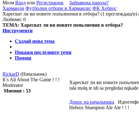
Моля
Вход
или
Регистрация
.
Забравена парола?
Харманли
Футболни отбори в Харманли:
ФК Хеброс
Харесват ли ви новите попьлнения в отбора? (1 преглеждащ/и)
Любими: 0
ТЕМА:
Харесват ли ви новите попьлнения в отбора?
Инструменти
Създай нова тема
Покажи последните теми
Помощ
RickarD
(Начальник)
It`s All About The Game ! ! !
Харесват ли ви новите попьлне
Moderator
rala molq te idi sa pregledai nqkade
Мнения : 53
Донос на начальника
Идентиф
Hebros Shampion Ale Ale ! ! !