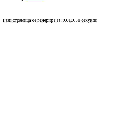
Disigned by
Mpire Web Deisgn
© 20
Тази страница се генерира за: 0,610688 секунди