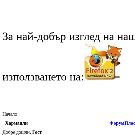
За най-добър изглед на на
използването на:
Начало
Харманли
Форум
Плос
Добре дошли,
Гост