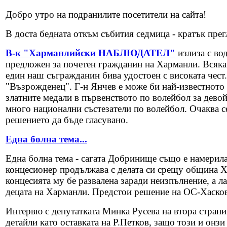
Добро утро на подранилите посетители на сайта!
В доста бедната откъм събития седмица - кратък прегл
В-к "Харманлийски НАБЛЮДАТЕЛ"
излиза с во
предложен за почетен гражданин на Харманли. Всяка 
един наш съгражданин бива удостоен с високата чест
"Възрожденец". Г-н Янчев е може би най-известното 
златните медали в първенството по волейбол за дево
много национални състезатели по волейбол. Очаква с
решението да бъде гласувано.
Една болна тема...
Една болна тема - сагата Добринище също е намерила
концесионер продължава с делата си срещу община Х
концесията му бе развалена заради неизпълнение, а ла
децата на Харманли. Предстои решение на ОС-Хасково
Интервю с депутатката Минка Русева на втора страни
детайли като оставката на Р.Петков, защо този и онзи