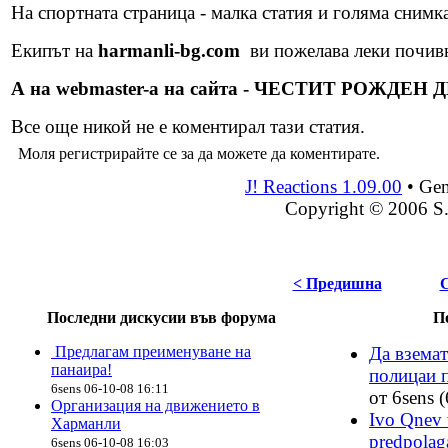
На спортната страница - малка статия и голяма снимк
Екипът на
harmanli-bg.com
ви пожелава леки почив
А на webmaster-а на сайта - ЧЕСТИТ РОЖДЕН Д
Все още никой не е коментирал тази статия.
Моля регистрирайте се за да можете да коментирате.
J! Reactions 1.09.00
•
Gen
Copyright © 2006 S
< Предишна
Последни дискусии във форума
П
Предлагам преименуване на
Да вземат
панаира!
полицаи п
6sens 06-10-08 16:11
от 6sens (
Организация на движението в
Ivo Qnev 
Харманли
predpolag
6sens 06-10-08 16:03