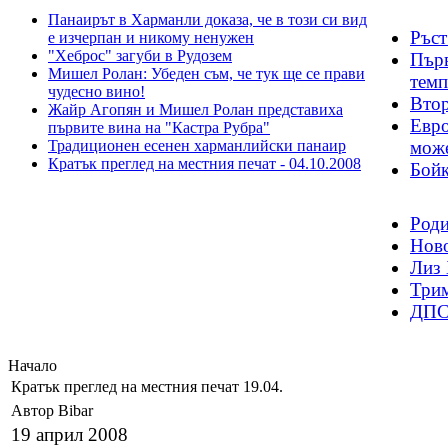
Панаирът в Харманли доказа, че в този си вид
Ръст
е изчерпан и никому ненужен
"Хеброс" загуби в Рудозем
Първ
Мишел Ролан: Убеден съм, че тук ще се прави
темп
чудесно вино!
Втор
Жайр Агопян и Мишел Ролан представиха
Евро
първите вина на "Кастра Рубра"
Традиционен есенен харманлийски панаир
може
Кратък преглед на местния печат - 04.10.2008
Бойк
Роди
Ново
Лиз 
Трим
ДПС 
Начало
Кратък преглед на местния печат 19.04.
Автор Bibar
19 април 2008