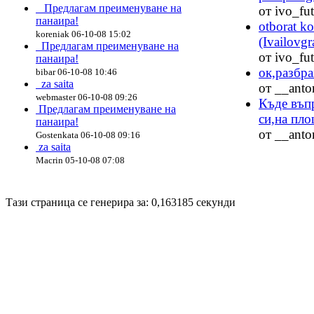
Предлагам преименуване на
от ivo_fut
панаира!
otborat ko
koreniak 06-10-08 15:02
(Ivailovgra
Предлагам преименуване на
от ivo_fut
панаира!
ок,разбра
bibar 06-10-08 10:46
za saita
от __anto
webmaster 06-10-08 09:26
Къде въп
Предлагам преименуване на
си,на пло
панаира!
от __anto
Gostenkata 06-10-08 09:16
za saita
Macrin 05-10-08 07:08
Disigned by
Hristo Genev
© 2008
Тази страница се генерира за: 0,163185 секунди