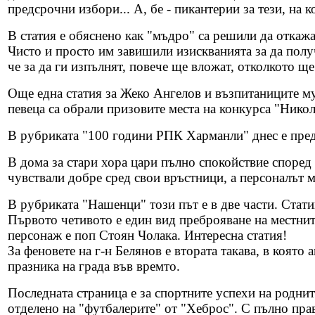
предсрочни избори... А, бе - пикантерии за тези, на к
В статия е обяснено как "мъдро" са решили да откажа
Чисто и просто им завишили изискванията за да получ
че за да ги изпълнят, повече ще вложат, отколкото ще
Още една статия за Жеко Ангелов и възпитаниците му
певеца са обрали призовите места на конкурса "Нико
В рубриката "100 години РПК Харманли" днес е пред
В дома за стари хора цари пълно спокойствие според 
чувствали добре сред свои връстници, а персоналът 
В рубриката "Нашенци" този път е в две части. Статии
Първото четивото е един вид преброяване на местнит
персонаж е поп Стоян Чолака. Интересна статия!
За феновете на г-н Белянов е втората такава, в която 
празника на града във времто.
Последната страница е за спортните успехи на роднит
отделено на "футбалерите" от "Хеброс". С пълно прав