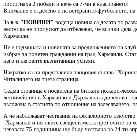
постигнаха 2 победи и вече са 7-ми в класирането!
Внимание е отделено и на ветераните-футболисти, на
За
в-к "НОВИНИ"
водеща новина са делата по разв
вестника не пропускат да отбележат, че всички дела 
Харманли.
Не е подмината и новината за предложението на клу
избран за почетен гражданин на град Харманли. Стати
него и неговите възпитаници успехи.
Накратко са ни представили танцовия състав "Хорищ
Читалището на трета страница.
Седма страница е посветена на битката пожари-лесов
лесничейство в Харманли и Държавната дивечова стан
изложена в статията по отношение на залесяването, н
А че наближават чествания на фолклорното изкуство с
"Харманли и неговите свещени места през очите на 
неговата 75-годишнина ще бъде чествана на 24-ти ап